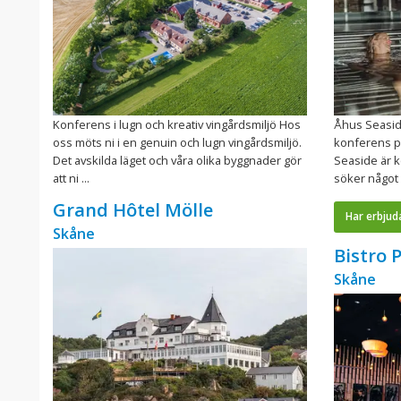
Konferens i lugn och kreativ vingårdsmiljö Hos
Åhus Seasid
oss möts ni i en genuin och lugn vingårdsmiljö.
konferens p
Det avskilda läget och våra olika byggnader gör
Seaside är 
att ni ...
söker något 
Grand Hôtel Mölle
Har erbjud
Skåne
Bistro 
Skåne