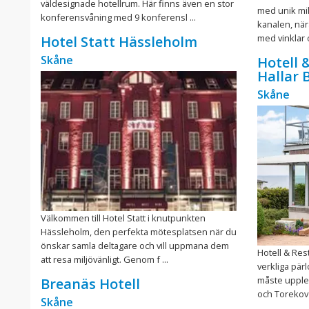
väldesignade hotellrum. Här finns även en stor
med unik mil
konferensvåning med 9 konferensl ...
kanalen, nära
med vinklar o
Hotel Statt Hässleholm
Skåne
Hotell 
Hallar 
Skåne
Välkommen till Hotel Statt i knutpunkten
Hässleholm, den perfekta mötesplatsen när du
önskar samla deltagare och vill uppmana dem
Hotell & Res
att resa miljövänligt. Genom f ...
verkliga pär
måste upple
Breanäs Hotell
och Torekov u
Skåne