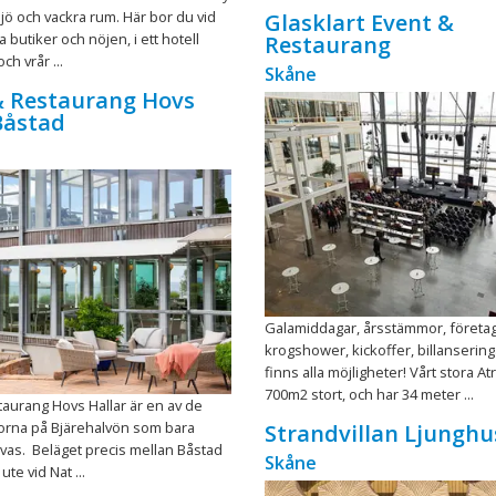
jö och vackra rum. Här bor du vid
Glasklart Event &
 butiker och nöjen, i ett hotell
Restaurang
ch vrår ...
Skåne
& Restaurang Hovs
Båstad
Galamiddagar, årsstämmor, företa
krogshower, kickoffer, billansering
finns alla möjligheter! Vårt stora At
700m2 stort, och har 34 meter ...
taurang Hovs Hallar är en av de
lorna på Bjärehalvön som bara
Strandvillan Ljungh
vas. Beläget precis mellan Båstad
Skåne
te vid Nat ...