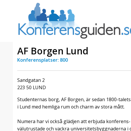
AF Borgen Lund
Konferensplatser: 800
a Foresta
Erbjudande från Sheraton
Villa
Stockholm Hotel
Sandgatan 2
Julerbjudande
223 50 LUND
mans på
Välkommen att fira in julen
a – nära
2026 hos oss. Mellan den 23
Studenternas borg, AF Borgen, är sedan 1800-talets
an av att
november och 19 december
i Lund med hemliga rum och charm av stora mått.
et här är
förvandlar vi våra lokaler till en
faktiskt
stämningsfull mötesplats där
hantverk, tradi ...
Numera har vi också glädjen att erbjuda konferens- 
välutrustade och vackra universitetsbyggnaderna i di