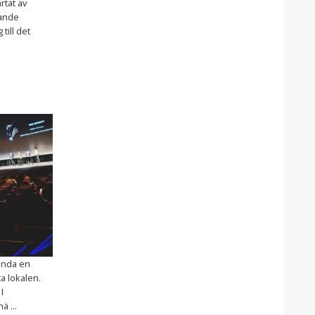
rtat av
gande
 till det
binda en
a lokalen.
I
 ...