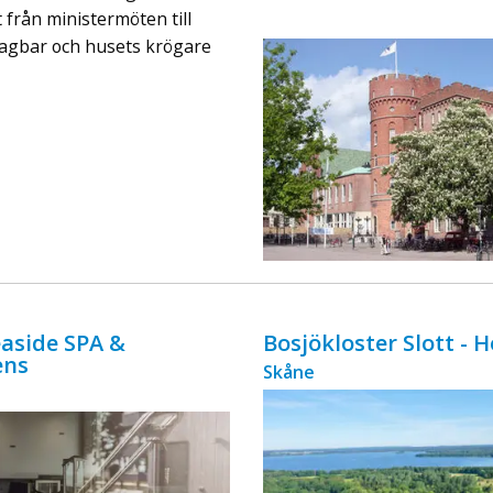
ingår äv ...
 från ministermöten till
slagbar och husets krögare
aside SPA &
Bosjökloster Slott - 
ens
Skåne