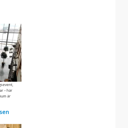
gsevent,
ar – här
rium är
usen