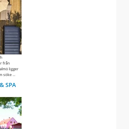
ch
r från
lmö ligger
 söke ...
 & SPA