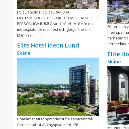
FÖR ER SOM PRIORITERAR BRA
MÖTESMÖJLIGHETER, FÖRSTKLASSIG MAT OCH
PERSONLIGA RUM! Grand Hôtel i Mölle är en
För er som vi
mötesplats för mat, fest och glädje året om.
med spännan
Människ ...
närheten till
Perspektiv lo
Elite Hotel Ideon Lund
Skåne
Elite H
Skåne
Hotellet är ett toppmodernt fullservicehotell
fördelat på 14 våningsplan med 178
Mittemot Mal