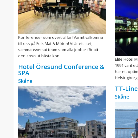
Konferenser som överträffar! Varmt välkomna
till oss på Folk Mat & Möten! Vi är ett litet,
sammansvetsat team som alla jobbar för att
den absolut bästa kon ...
Elite Hotel 
1991 varit e
Hotel Öresund Conference &
har ett optim
SPA
Helsingborg C
Skåne
TT-Line
Skåne