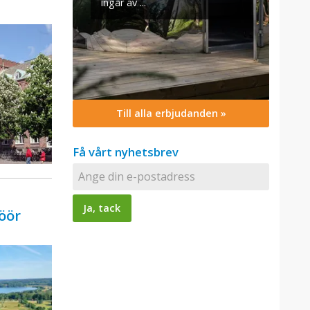
Till alla erbjudanden »
Få vårt nyhetsbrev
Höör