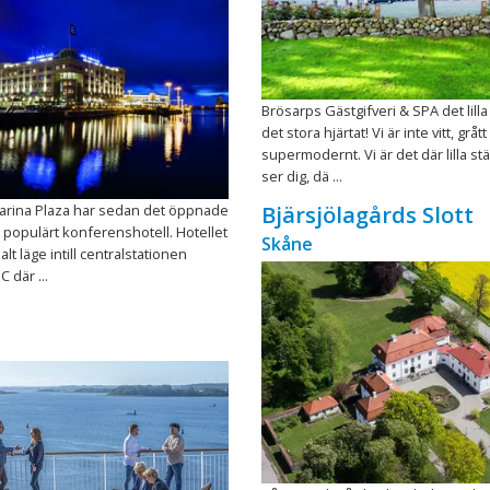
Brösarps Gästgifveri & SPA det lilla
det stora hjärtat! Vi är inte vitt, gråt
supermodernt. Vi är det där lilla stäl
ser dig, dä ...
Marina Plaza har sedan det öppnade
Bjärsjölagårds Slott
tt populärt konferenshotell. Hotellet
Skåne
alt läge intill centralstationen
 där ...