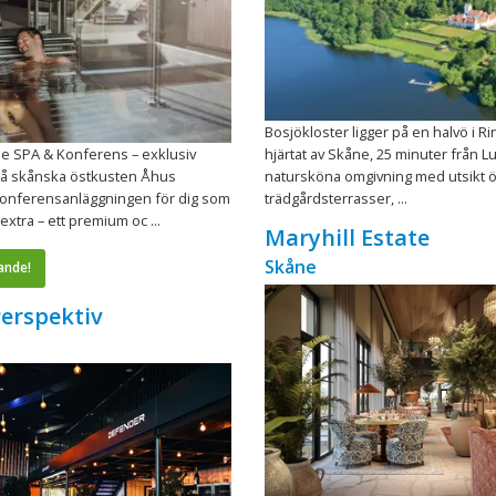
Bosjökloster ligger på en halvö i Ri
e SPA & Konferens – exklusiv
hjärtat av Skåne, 25 minuter från Lu
å skånska östkusten Åhus
natursköna omgivning med utsikt öv
konferensanläggningen för dig som
trädgårdsterrasser, ...
extra – ett premium oc ...
Maryhill Estate
Skåne
ande!
Perspektiv