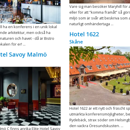
Vare sig man besöker Maryhill för a
eller för att ”komma framåt” så görs
miljö som är svår att beskriva som 
naturligt omhändertaga ...
ll ha en konferens i en unik lokal
de arkitektur, men också ha
Hotel 1622
 naturen och havet - då är Bistro
Skåne
kalen för er! ...
otel Savoy Malmö
Hotel 1622 är ett nytt och fräscht 
utmärkta konferensmöjligheter, bel
Rydebäck, strax söder om Helsingb
den vackra Öresundskusten. ...
mö C finns anrika Elite Hotel Savoy