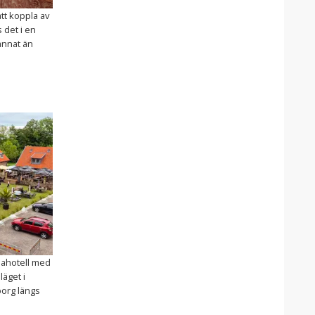
tt koppla av
 det i en
annat än
spahotell med
äget i
org längs