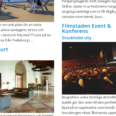
På Bjärsjölagårds Slott, beläget i hjä
Skåne, njuter ni av historiens run
vingslag samtidigt som ni får tillgång
senaste inom teknik, ljuss ...
r en unik plats för er nästa
Filmstaden Event &
Lämna vardagens stress och
Konferens
r i land och följ med TT-Line på en
Stockholm city
a från Trelleborg i ...
urt
Biografens unika förmåga att troll
publik gör den även till den perfekt
Bjud på en upplevelse som består. 
biosalongen riktas åhörarnas uppmä
n byggnad där historia och framtid