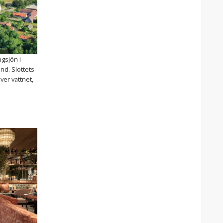
ngsjön i
nd. Slottets
er vattnet,