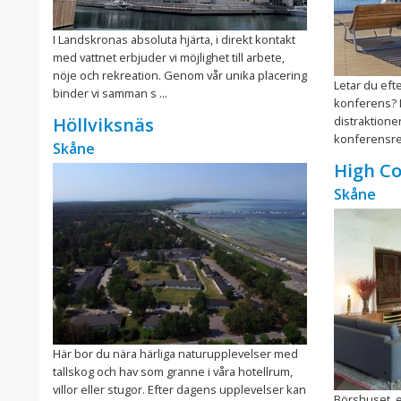
I Landskronas absoluta hjärta, i direkt kontakt
med vattnet erbjuder vi möjlighet till arbete,
nöje och rekreation. Genom vår unika placering
Letar du efte
binder vi samman s ...
konferens? 
distraktione
Höllviksnäs
konferensres
Skåne
High Co
Skåne
Här bor du nära härliga naturupplevelser med
tallskog och hav som granne i våra hotellrum,
villor eller stugor. Efter dagens upplevelser kan
Börshuset, e