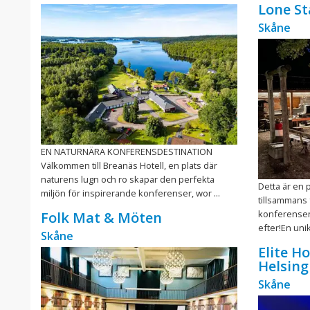
Lone St
Skåne
EN NATURNÄRA KONFERENSDESTINATION
Välkommen till Breanäs Hotell, en plats där
naturens lugn och ro skapar den perfekta
Detta är en 
miljön för inspirerande konferenser, wor ...
tillsammans
konferensen/
Folk Mat & Möten
efter!En unik
Skåne
Elite H
Helsin
Skåne