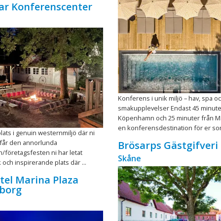
ar Konferenscenter
Konferens i unik miljö – hav, spa o
smakupplevelser Endast 45 minute
Köpenhamn och 25 minuter från Ma
en konferensdestination för er som
plats i genuin westernmiljö där ni
 får den annorlunda
Brösarps Gästgifveri
företagsfesten ni har letat
Skåne
 och inspirerande plats där ...
otel Marina Plaza
gborg