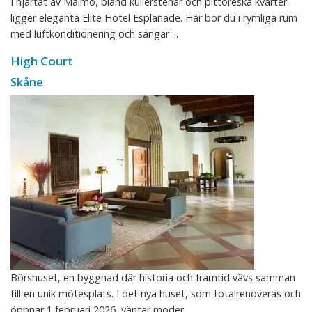
I hjärtat av Malmö, bland kullerstenar och pittoreska kvarter
ligger eleganta Elite Hotel Esplanade. Här bor du i rymliga rum
med luftkonditionering och sängar ...
High Court
Skåne
Börshuset, en byggnad där historia och framtid vävs samman
till en unik mötesplats. I det nya huset, som totalrenoveras och
öppnar 1 februari 2026, väntar moder ...