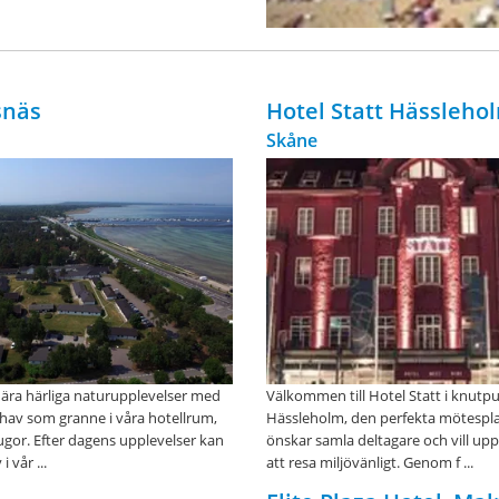
bokar vårt konferensp
ingår äv ...
snäs
Hotel Statt Hässleho
Skåne
ära härliga naturupplevelser med
Välkommen till Hotel Statt i knutp
 hav som granne i våra hotellrum,
Hässleholm, den perfekta mötespl
stugor. Efter dagens upplevelser kan
önskar samla deltagare och vill 
 vår ...
att resa miljövänligt. Genom f ...