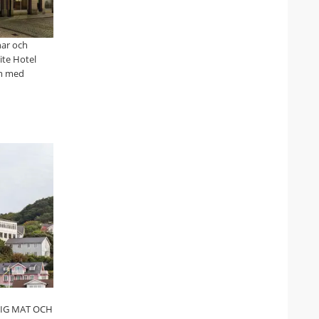
nar och
lite Hotel
um med
IG MAT OCH