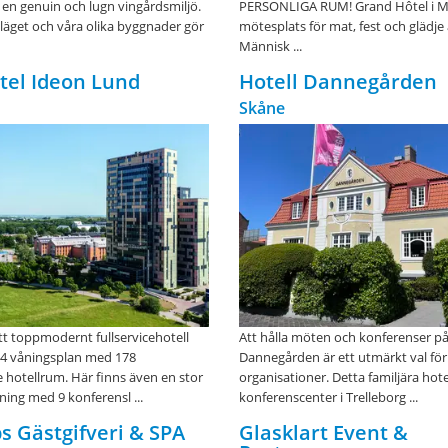
i en genuin och lugn vingårdsmiljö.
PERSONLIGA RUM! Grand Hôtel i Mö
 läget och våra olika byggnader gör
mötesplats för mat, fest och glädje
Människ ...
otel Ideon Lund
Hotell Dannegården
Skåne
ett toppmodernt fullservicehotell
Att hålla möten och konferenser på
14 våningsplan med 178
Dannegården är ett utmärkt val för
 hotellrum. Här finns även en stor
organisationer. Detta familjära hote
ing med 9 konferensl ...
konferenscenter i Trelleborg ...
s Gästgifveri & SPA
Glasklart Event &