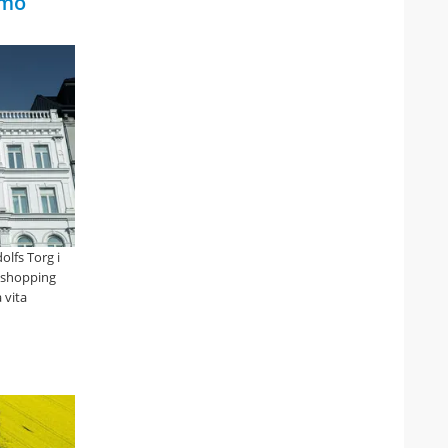
lmö
olfs Torg i
a shopping
 vita