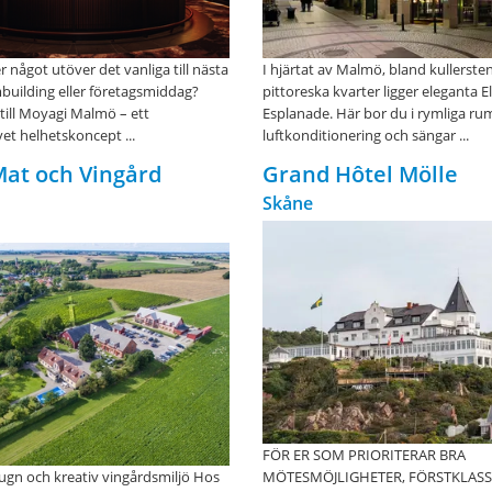
r något utöver det vanliga till nästa
I hjärtat av Malmö, bland kullerste
mbuilding eller företagsmiddag?
pittoreska kvarter ligger eleganta E
ill Moyagi Malmö – ett
Esplanade. Här bor du i rymliga r
vet helhetskoncept ...
luftkonditionering och sängar ...
Mat och Vingård
Grand Hôtel Mölle
Skåne
FÖR ER SOM PRIORITERAR BRA
lugn och kreativ vingårdsmiljö Hos
MÖTESMÖJLIGHETER, FÖRSTKLASS