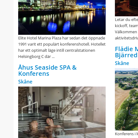
Letar du efte
kickoff, tea
Välkommen t
Elite Hotel Marina Plaza har sedan det öppnade
aktivitetsdri
1991 varit ett populärt konferenshotell. Hotellet
Flädie 
har ett optimalt läge intill centralstationen
Bjärred
Helsingborg C där ...
Skåne
Åhus Seaside SPA &
Konferens
Skåne
Konferens i 