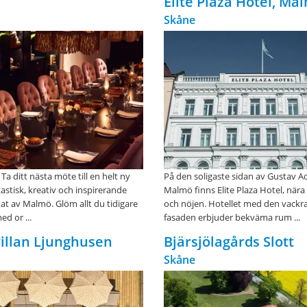
Elite Plaza Hotel, Ma
Skåne
 ditt nästa möte till en helt ny
På den soligaste sidan av Gustav Ad
tastisk, kreativ och inspirerande
Malmö finns Elite Plaza Hotel, när
rtat av Malmö. Glöm allt du tidigare
och nöjen. Hotellet med den vackra
d or ...
fasaden erbjuder bekväma rum ...
illan Ljunghusen
Bjärsjölagårds Slott
Skåne