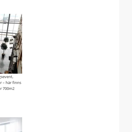
gsevent,
r – här finns
 är 700m2