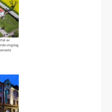
ärtat av
ande vingslag
 senaste