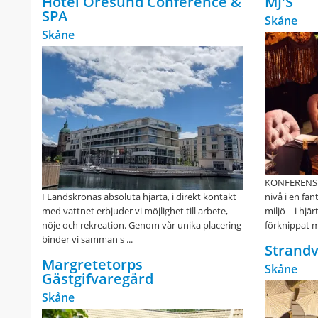
Hotel Öresund Conference &
MJ'S
SPA
Skåne
Skåne
KONFERENS Ta
I Landskronas absoluta hjärta, i direkt kontakt
nivå i en fan
med vattnet erbjuder vi möjlighet till arbete,
miljö – i hjä
nöje och rekreation. Genom vår unika placering
förknippat me
binder vi samman s ...
Strandv
Margretetorps
Skåne
Gästgifvaregård
Skåne