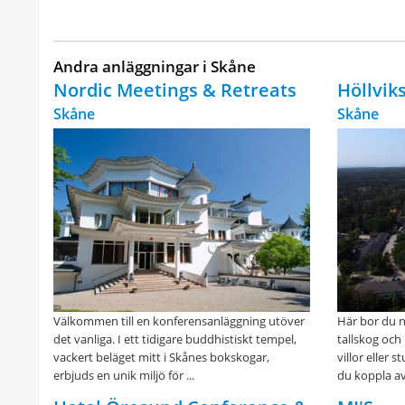
Andra anläggningar i Skåne
Nordic Meetings & Retreats
Höllvik
Skåne
Skåne
Välkommen till en konferensanläggning utöver
Här bor du n
det vanliga. I ett tidigare buddhistiskt tempel,
tallskog och
vackert beläget mitt i Skånes bokskogar,
villor eller 
erbjuds en unik miljö för ...
du koppla av i