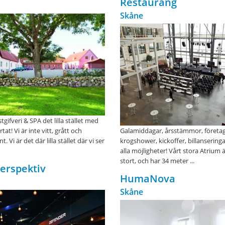
Restaurang
Skåne
gifveri & SPA det lilla stället med
tat! Vi är inte vitt, grått och
Galamiddagar, årsstämmor, företa
 Vi är det där lilla stället där vi ser
krogshower, kickoffer, billanseringa
alla möjligheter! Vårt stora Atrium
stort, och har 34 meter ...
Perspektiv
HumaNova
Skåne