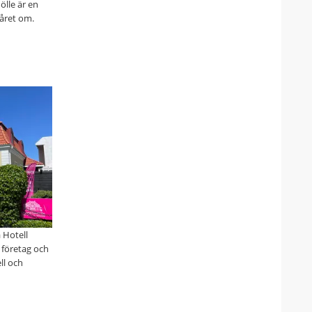
lle är en
 året om.
 Hotell
 företag och
ll och