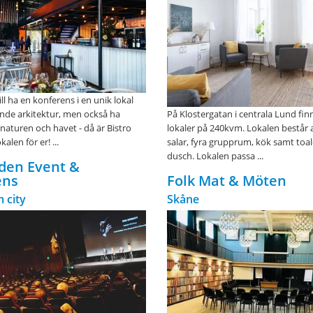
ll ha en konferens i en unik lokal
de arkitektur, men också ha
På Klostergatan i centrala Lund fin
 naturen och havet - då är Bistro
lokaler på 240kvm. Lokalen består a
alen för er! ...
salar, fyra grupprum, kök samt toal
dusch. Lokalen passa ...
den Event &
ens
Folk Mat & Möten
 city
Skåne