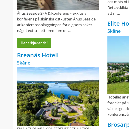
oss möts ni 
Det avskilda
Åhus Seaside SPA & Konferens – exklusiv
att ni ...
konferens på skånska östkusten Åhus Seaside
Elite H
är konferensanläggningen för dig som söker
något extra – ett premium oc ...
Skåne
Har erbjudande!
Breanäs Hotell
Skåne
Hotellet är 
fördelat på 
väldesignade
konferensvån
Brösarp
EN NATURNÄRA KONFERENSDESTINATION