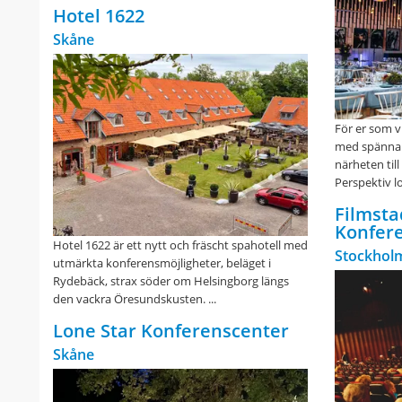
Hotel 1622
Skåne
För er som vi
med spännan
närheten till
Perspektiv lok
Filmsta
Konfer
Hotel 1622 är ett nytt och fräscht spahotell med
Stockholm
utmärkta konferensmöjligheter, beläget i
Rydebäck, strax söder om Helsingborg längs
den vackra Öresundskusten. ...
Lone Star Konferenscenter
Skåne