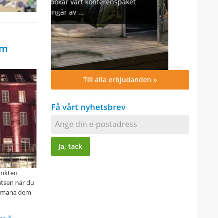
aket
lm
Till alla erbjudanden »
Få vårt nyhetsbrev
unkten
atsen när du
uppmana dem