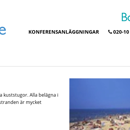
KONFERENSANLÄGGNINGAR
020-10
Erbjudande från Åhus
Erbjudande från
Seaside SPA & Konferens
Gråbogården
Åhus Seaside Take Over
Hela Gråbogården
erbjudande
teamet – glampin
skogen ingår
 kuststugor. Alla belägna i
Ta över ett helt hotell. På
Samla teamet för två
stranden i Åhus. För grupper
stranden är mycket
konferensdagar med
erbjuder vi en full
övernattning i privat s
abonnering av Åhus Seaside
skogsmiljö, endast 30
SPA & Konferens. Under er
minuter från Göteborg
vistelse är hela hotellet ert ...