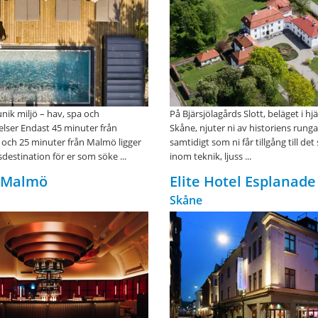
unik miljö – hav, spa och
På Bjärsjölagårds Slott, beläget i hj
lser Endast 45 minuter från
Skåne, njuter ni av historiens rung
ch 25 minuter från Malmö ligger
samtidigt som ni får tillgång till det
destination för er som söke ...
inom teknik, ljuss ...
 Malmö
Elite Hotel Esplanade
Skåne