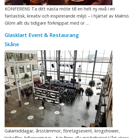
KONFERENS Ta ditt nästa möte till en helt ny nivå i en
fantastisk, kreativ och inspirerande miljö – i hjärtat av Malmö.
Glöm allt du tidigare förknippat med or ...
Glasklart Event & Restaurang
Skåne
Galamiddagar, årsstämmor, företagsevent, krogshower,
kickoffer, billanseringar – här finns alla möjligheter! Vårt stora