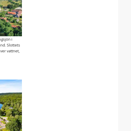
ngsjön i
nd. Slottets
er vattnet,