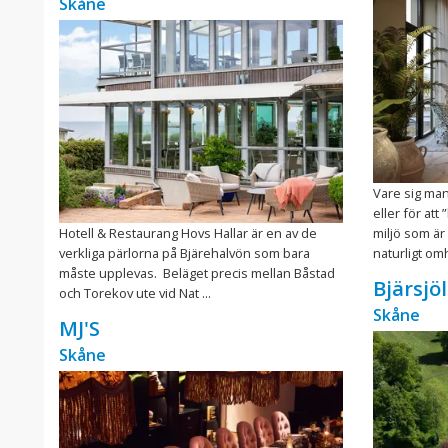
Skåne
Vare sig man
eller för at
Hotell & Restaurang Hovs Hallar är en av de
miljö som är
verkliga pärlorna på Bjärehalvön som bara
naturligt om
måste upplevas. Beläget precis mellan Båstad
Bjärsjö
och Torekov ute vid Nat ...
Skåne
MJ'S
Skåne