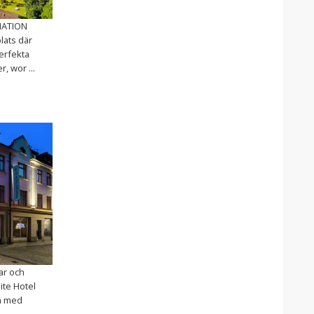
NATION
lats där
erfekta
, wor ...
nar och
lite Hotel
um med