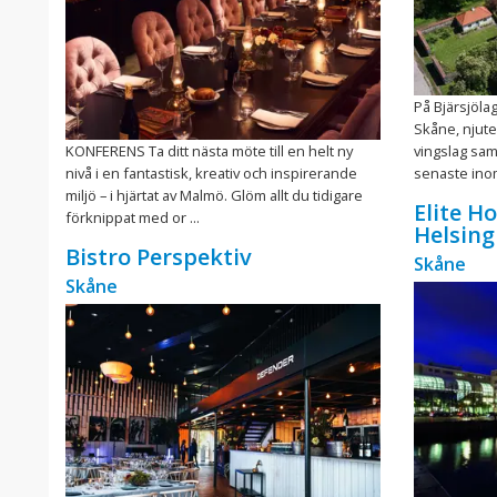
På Bjärsjölag
Skåne, njute
KONFERENS Ta ditt nästa möte till en helt ny
vingslag samt
nivå i en fantastisk, kreativ och inspirerande
senaste inom 
miljö – i hjärtat av Malmö. Glöm allt du tidigare
Elite H
förknippat med or ...
Helsin
Bistro Perspektiv
Skåne
Skåne