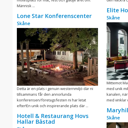
Människ ...
Elite H
Lone Star Konferenscenter
Skåne
Skåne
Mittemot Mal
Detta är en plats i genuin westernmiljö där ni
med unik mil
tillsammans får den annorlunda
kanalen, nära
konferensen/företagsfesten ni har letat
med vinklar o
efter!En unik och inspirerande plats där ...
Maryhil
Hotell & Restaurang Hovs
Skåne
Hallar Båstad