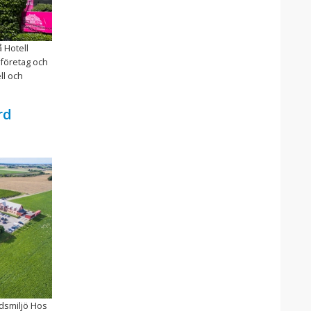
 Hotell
 företag och
ll och
rd
rdsmiljö Hos