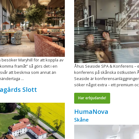
 besöker Maryhill för att koppla av
t ”komma framåt” så görs det i en
Åhus Seaside SPA & Konferens – e
 svår att beskriva som annat än
konferens på skånska östkusten 
händertaga ...
Seaside är konferensanläggningen
söker något extra – ett premium oc .
lagårds Slott
Har erbjudande!
HumaNova
Skåne