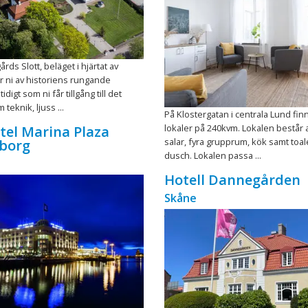
årds Slott, beläget i hjärtat av
r ni av historiens rungande
idigt som ni får tillgång till det
teknik, ljuss ...
På Klostergatan i centrala Lund fin
lokaler på 240kvm. Lokalen består a
otel Marina Plaza
salar, fyra grupprum, kök samt toal
gborg
dusch. Lokalen passa ...
Hotell Dannegården
Skåne