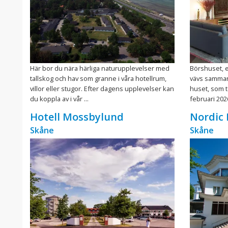
Här bor du nära härliga naturupplevelser med
Börshuset, e
tallskog och hav som granne i våra hotellrum,
vävs samman 
villor eller stugor. Efter dagens upplevelser kan
huset, som 
du koppla av i vår ...
februari 2026
Hotell Mossbylund
Nordic 
Skåne
Skåne