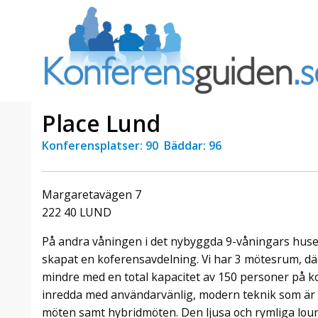
Place Lund
Konferensplatser: 90 Bäddar: 96
a Foresta
Erbjudande från Sheraton
Villa
Stockholm Hotel
Margaretavägen 7
Julerbjudande
222 40 LUND
mans på
Välkommen att fira in julen
a – nära
2026 hos oss. Mellan den 23
På andra våningen i det nybyggda 9-våningars hus
an av att
november och 19 december
skapat en koferensavdelning. Vi har 3 mötesrum, där e
et här är
förvandlar vi våra lokaler till en
mindre med en total kapacitet av 150 personer på k
faktiskt
stämningsfull mötesplats där
hantverk, tradi ...
inredda med användarvänlig, modern teknik som är 
möten samt hybridmöten. Den ljusa och rymliga lou