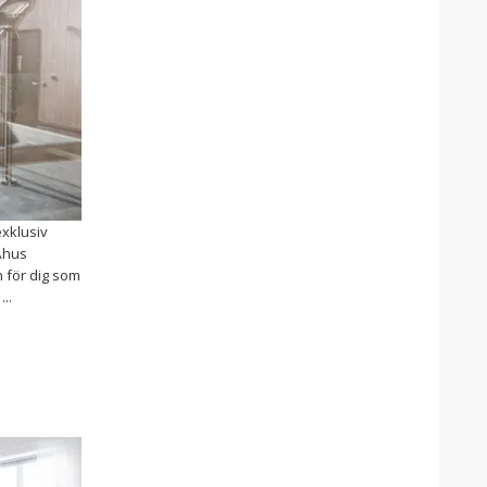
xklusiv
Åhus
 för dig som
..