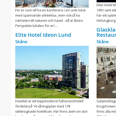
Elite Hotel 
För er som vill ha en konferens i en unik lokal
1991 varit e
med spännande arkitektur, men också ha
har ett optim
närheten till naturen och havet - då är Bistro
Helsingborg C
Perspektiv lokalen för er! ...
Glaskla
Elite Hotel Ideon Lund
Restau
Skåne
Skåne
Hotellet är ett toppmodernt fullservicehotell
Galamiddaga
fördelat på 14 våningsplan med 178
krogshower, 
väldesignade hotellrum. Här finns även en stor
finns alla mö