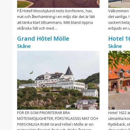
På Hotell Mossbylund möts konferens, hav,
Välkommen t
mat och återhämtning i en miljö där det är lätt
det vanliga. 
att tänka klart tillsammans. Mitt bland öppna
vackert belä
skånska fält och med ...
erbjuds en un
Grand Hôtel Mölle
Hotel 1
Skåne
Skåne
FÖR ER SOM PRIORITERAR BRA
Hotel 1622 ä
MÖTESMÖJLIGHETER, FÖRSTKLASSIG MAT OCH
utmärkta kon
PERSONLIGA RUM! Grand Hôtel i Mölle är en
Rydebäck, s
mötesplats för mat, fest och glädje året om.
den vackra Ö