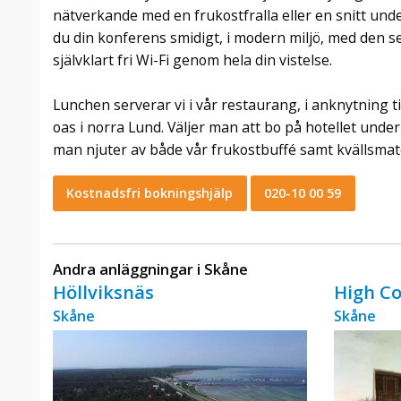
nätverkande med en frukostfralla eller en snitt unde
du din konferens smidigt, i modern miljö, med den 
självklart fri Wi-Fi genom hela din vistelse.
Lunchen serverar vi i vår restaurang, i anknytning t
oas i norra Lund. Väljer man att bo på hotellet unde
man njuter av både vår frukostbuffé samt kvällsmate
Kostnadsfri bokningshjälp
020-10 00 59
Andra anläggningar i Skåne
Höllviksnäs
High Co
Skåne
Skåne