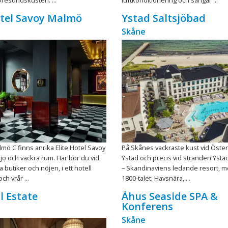
otel Savoy Malmö
Ystad Saltsjöbad
Skåne
mö C finns anrika Elite Hotel Savoy
På Skånes vackraste kust vid Öster
jö och vackra rum. Här bor du vid
Ystad och precis vid stranden Ysta
 butiker och nöjen, i ett hotell
– Skandinaviens ledande resort, m
ch vrår ...
1800-talet. Havsnära, ...
l Estate
Åhus Seaside SPA &
Konferens
Skåne