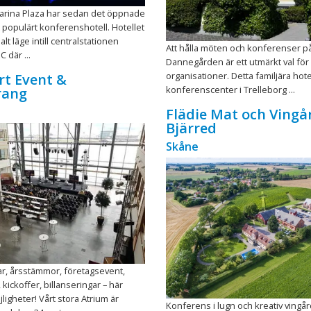
Marina Plaza har sedan det öppnade
tt populärt konferenshotell. Hotellet
alt läge intill centralstationen
Att hålla möten och konferenser på
 där ...
Dannegården är ett utmärkt val för
organisationer. Detta familjära hote
rt Event &
konferenscenter i Trelleborg ...
rang
Flädie Mat och Vingå
Bjärred
Skåne
r, årsstämmor, företagsevent,
kickoffer, billanseringar – här
jligheter! Vårt stora Atrium är
Konferens i lugn och kreativ vingå