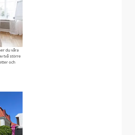
ner du våra
v två större
etter och