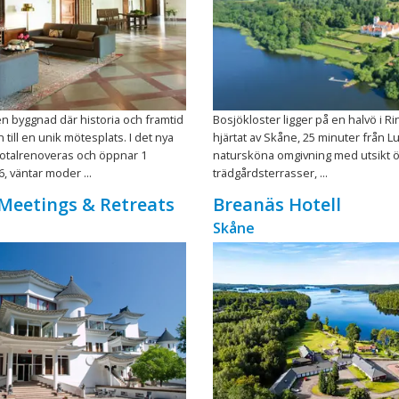
n byggnad där historia och framtid
Bosjökloster ligger på en halvö i Ri
till en unik mötesplats. I det nya
hjärtat av Skåne, 25 minuter från Lu
totalrenoveras och öppnar 1
natursköna omgivning med utsikt öv
, väntar moder ...
trädgårdsterrasser, ...
Meetings & Retreats
Breanäs Hotell
Skåne