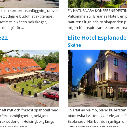
ill en konferensanläggning utöver
EN NATURNÄRA KONFERENSDESTI
I ett tidigare buddhistiskt tempel,
Välkommen till Breanäs Hotell, en p
get mitt i Skånes bokskogar,
naturens lugn och ro skapar den p
ik miljö för ...
miljön för inspirerande konferenser
622
Elite Hotel Esplanade
Skåne
r ett nytt och fräscht spahotell med
I hjärtat av Malmö, bland kullerste
ferensmöjligheter, beläget i
pittoreska kvarter ligger eleganta E
trax söder om Helsingborg längs
Esplanade. Här bor du i rymliga r
resundskusten. ...
luftkonditionering och sängar ...