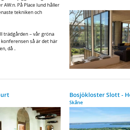
ingår äv ...
r AW:n. På Place lund håller
senaste tekniken och
ill trädgården – vår gröna
r konferensen så är det här
n, då ..
urt
Bosjökloster Slott - 
Skåne