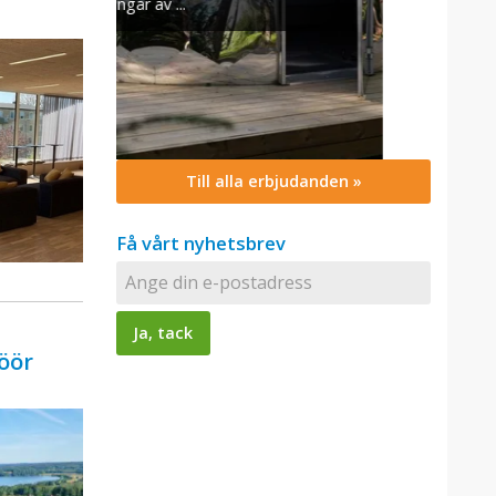
Till alla erbjudanden »
Få vårt nyhetsbrev
Höör