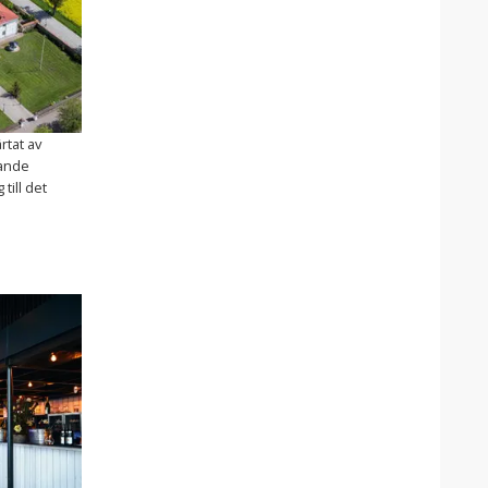
rtat av
gande
 till det