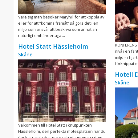
Vare sig man besöker Maryhill för att koppla av
eller för att ”komma framåt” så görs det i en
miljö som är svår att beskriva som annat än
naturligt omhändertaga ...
KONFERENS Ta
Hotel Statt Hässleholm
nivå i en fan
Skåne
miljö – i hjä
förknippat me
Hotell
Skåne
Välkommen till Hotel Statt i knutpunkten
Hässleholm, den perfekta mötesplatsen när du
önskar samla deltagare och vill uppmana dem