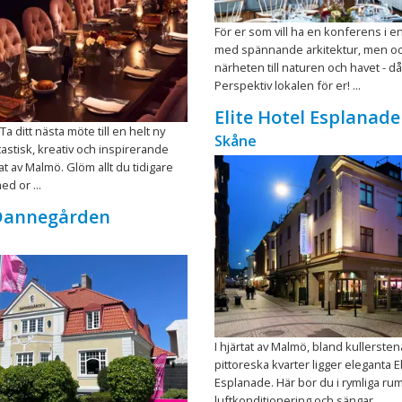
För er som vill ha en konferens i en
med spännande arkitektur, men o
närheten till naturen och havet - då
Perspektiv lokalen för er! ...
Elite Hotel Esplanade
 ditt nästa möte till en helt ny
Skåne
tastisk, kreativ och inspirerande
rtat av Malmö. Glöm allt du tidigare
d or ...
 Dannegården
I hjärtat av Malmö, bland kullerste
pittoreska kvarter ligger eleganta E
Esplanade. Här bor du i rymliga r
luftkonditionering och sängar ...