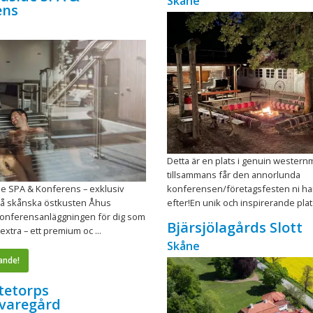
Skåne
ens
Detta är en plats i genuin westernmi
tillsammans får den annorlunda
e SPA & Konferens – exklusiv
konferensen/företagsfesten ni har
å skånska östkusten Åhus
efter!En unik och inspirerande plats
konferensanläggningen för dig som
Bjärsjölagårds Slott
extra – ett premium oc ...
Skåne
ande!
tetorps
fvaregård