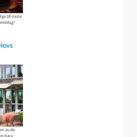
ga till nästa
gsmiddag?
 Hovs
 en av de
om bara