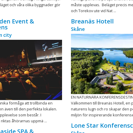
 läget och våra olika byggnader gör
måste upplevas. Beläget precis me
och Torekov ute vid Nat ...
den Event &
Breanäs Hotell
ens
Skåne
 city
EN NATURNÄRA KONFERENSDESTI
nika förmåga att trollbinda en
Välkommen till Breanäs Hotell, en p
en även till den perfekta lokalen.
naturens lugn och ro skapar den p
pplevelse som består. I
miljön för inspirerande konferenser
riktas åhörarnas uppmä ...
Lone Star Konferens
aside SPA &