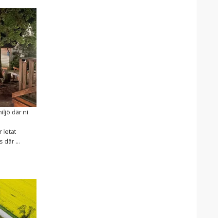
ljö där ni
 letat
 där ...