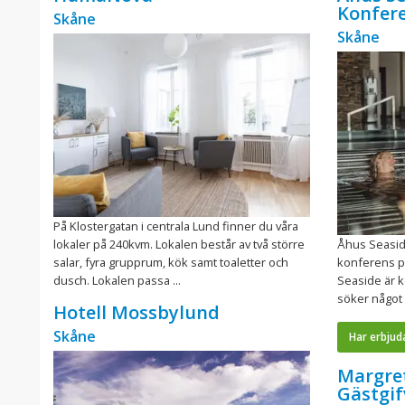
Konfer
Skåne
Skåne
På Klostergatan i centrala Lund finner du våra
lokaler på 240kvm. Lokalen består av två större
Åhus Seasid
salar, fyra grupprum, kök samt toaletter och
konferens p
dusch. Lokalen passa ...
Seaside är 
söker något 
Hotell Mossbylund
Skåne
Har erbjud
Margre
Gästgi