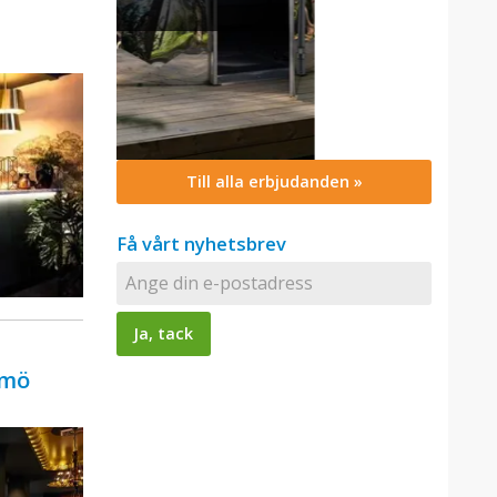
Till alla erbjudanden »
Få vårt nyhetsbrev
lmö