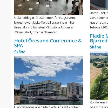
Börshuset, e
Galamiddagar, årsstämmor, företagsevent,
vävs samman 
krogshower, kickoffer, billanseringar – här
huset, som 
finns alla möjligheter! Vårt stora Atrium är
februari 2026
700m2 stort, och har 34 meter ...
Flädie 
Hotel Öresund Conference &
Bjärred
SPA
Skåne
Skåne
Konferens i 
I Landskronas absoluta hjärta, i direkt kontakt
oss möts ni 