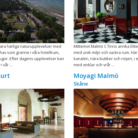
ära härliga naturupplevelser med
Mittemot Malmö C finns anrika Elit
 hav som granne i våra hotellrum,
med unik miljö och vackra rum. Här
 stugor. Efter dagens upplevelser kan
kanalen, nära butiker och nöjen, i e
 vår ...
med vinklar och vrår ...
urt
Moyagi Malmö
Skåne