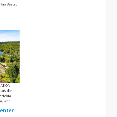
llan Båstad
NATION
lats där
erfekta
, wor ...
center