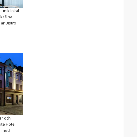
 unik lokal
ckså ha
 är Bistro
nar och
lite Hotel
um med