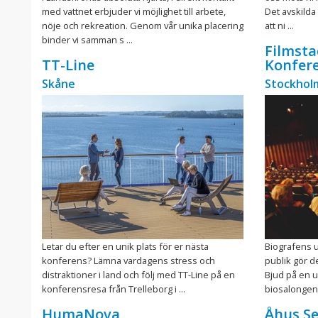
med vattnet erbjuder vi möjlighet till arbete,
Det avskilda
nöje och rekreation. Genom vår unika placering
att ni ...
binder vi samman s ...
Filmsta
TT-Line
Konfer
Skåne
Stockholm
Letar du efter en unik plats för er nästa
Biografens u
konferens? Lämna vardagens stress och
publik gör d
distraktioner i land och följ med TT-Line på en
Bjud på en u
konferensresa från Trelleborg i ...
biosalongen 
HumaNova
Åhus Se