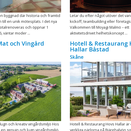
n byggnad där historia och framtid
Letar du efter något utöver det vanli
till en unik mötesplats. I det nya
kickoff, teambuilding eller företa
totalrenoveras och öppnar 1
Välkommen till Moyagi Malmö – ett
, väntar moder ...
aktivitetsdrivet helhetskoncept ...
Mat och Vingård
Hotell & Restaurang
Hallar Båstad
Skåne
lugn och kreativ vingårdsmiljö Hos
Hotell & Restaurang Hovs Hallar är
i en genuin och lugn vingårdsmiljö.
verkliga pärlorna på Bjärehalvön s