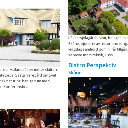
På Bjärsjölagårds Slott, beläget i hjä
Skåne, njuter ni av historiens run
vingslag samtidigt som ni får tillgång
senaste inom teknik, ljuss ...
Bistro Perspektiv
e, där Hallandsåsen möter slätten,
Skåne
etetorps Gästgifvaregård omgivet
tisk natur. 58 härliga rum med
. Konferenslo ...