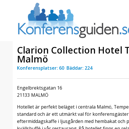
Clarion Collection Hote
Malmö
Konferensplatser: 60 Bäddar: 224
a Foresta
Erbjudande från Sheraton
Villa
Stockholm Hotel
Julerbjudande
Engelbrektsgatan 16
mans på
Välkommen att fira in julen
a – nära
2026 hos oss. Mellan den 23
21133 MALMÖ
an av att
november och 19 december
et här är
Hotellet är perfekt beläget i centrala Malmö, Tempe
förvandlar vi våra lokaler till en
faktiskt
stämningsfull mötesplats där
standard och är ett utmärkt val för konferensgäster
hantverk, tradi ...
eftermiddagskaffe i ljusgården med hembakat och på
kvällsbuffé i vår restaurang. På hotellet finns en r