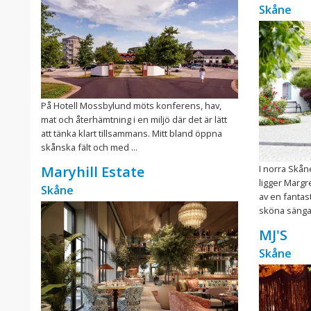
Skåne
På Hotell Mossbylund möts konferens, hav,
mat och återhämtning i en miljö där det är lätt
att tänka klart tillsammans. Mitt bland öppna
skånska fält och med ...
I norra Skån
Maryhill Estate
ligger Margr
Skåne
av en fantas
sköna sängar
MJ'S
Skåne