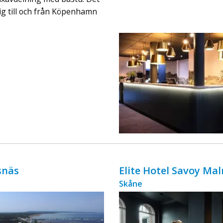
ingår äv ...
ig till och från Köpenhamn
snäs
Elite Hotel Savoy Ma
Skåne