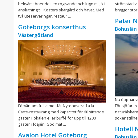
bekvämt boende i en rogivande och lugn miljö i
strömstad v
anslutning till Kosters skärgård och havet. Med
bryggor sto
två uteserveringar, restaur ...
Pater N
Göteborgs konserthus
Bohuslän
Västergötland
Nu öppnar vi
Förväntansfull atmosfär Nyrenoverad a la
För sjöfarare
Carte-restaurang med kapacitet för 60 sittande
naturälskare
gäster i lokalen eller buffé för upp till 1200
söker stillhe
gäster i foajén. God mat ...
Hotell 
Avalon Hotel Göteborg
Bohuslän