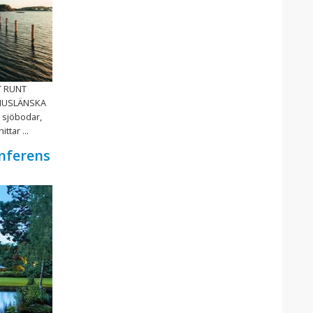
T RUNT
HUSLÄNSKA
 sjöbodar,
ttar ...
nferens