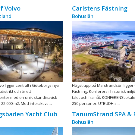
f Volvo
Carlstens Fästning
tland
Bohuslän
vo ligger centralt i Göteborgs nya
Högst upp på Marstrandsön ligger 
strikt och är ett
Fästning. Konferera i historisk milj
enter med en unik skandinavisk
talet och framåt. KONFERENSLokaler
 22 000 m2. Med interaktiva ...
250 personer. UTBUDHis ...
gsbaden Yacht Club
TanumStrand SPA & 
Bohuslän