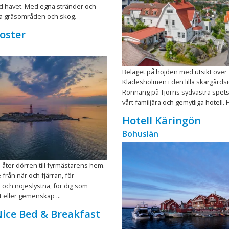
id havet. Med egna stränder och
ra gräsområden och skog.
oster
Beläget på höjden med utsikt över
Klädesholmen i den lilla skärgårdsi
Rönnäng på Tjörns sydvästra spets 
vårt familjära och gemytliga hotell. H
Hotell Käringön
Bohuslän
 åter dörren till fyrmästarens hem.
 från när och fjärran, för
 och nöjeslystna, för dig som
t eller gemenskap ...
Nice Bed & Breakfast