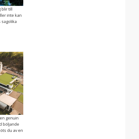
lir till
ler inte kan
s sagolika
 en genuin
nd böljande
möts du av en