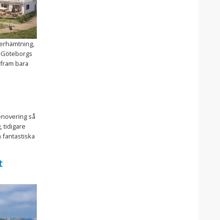
återhämtning,
v Göteborgs
 fram bara
enovering så
, tidigare
 fantastiska
t