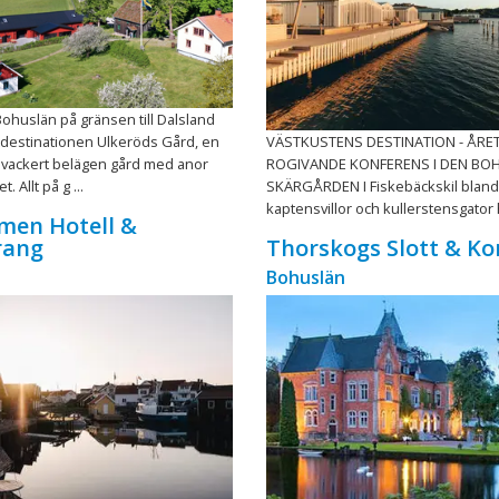
Bohuslän på gränsen till Dalsland
tdestinationen Ulkeröds Gård, en
VÄSTKUSTENS DESTINATION - ÅRE
 vackert belägen gård med anor
ROGIVANDE KONFERENS I DEN BO
. Allt på g ...
SKÄRGÅRDEN I Fiskebäckskil bland
kaptensvillor och kullerstensgator hi
men Hotell &
rang
Thorskogs Slott & Ko
Bohuslän