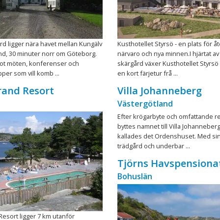
rd ligger nära havet mellan Kungälv
Kusthotellet Styrsö - en plats för 
nd, 30 minuter norr om Göteborg.
närvaro och nya minnen.I hjärtat a
mot möten, konferenser och
skärgård växer Kusthotellet Styrsö
per som vill komb ...
en kort färjetur frå ...
rand Resort
Villa Johanneberg
Västergötland
Efter krögarbyte och omfattande r
byttes namnet till Villa Johanneberg
kallades det Ordenshuset. Med sin
trädgård och underbar ...
Tjörns Havspensiona
Bohuslän
Resort ligger 7 km utanför