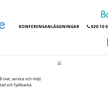
KONFERENSANLÄGGNINGAR
020-10 0
Erbjudande från Åhus Seaside
Erbjudande från Gråb
Hela Gråbogårde
SPA & Konferens
teamet – glampin
Åhus Seaside Take
skogen ingår
Over erbjudande
 mat, service och miljö.
Samla teamet för två
Ta över ett helt hotell. På
konferensdagar med
stranden i Åhus. För grupper
tad och Fjällbacka.
övernattning i privat s
erbjuder vi en full abonnering
skogsmiljö, endast 30
av Åhus Seaside SPA &
minuter från Göteborg
Konferens. Under er vistelse är
bokar vårt konferensp
hela hotellet ert ...