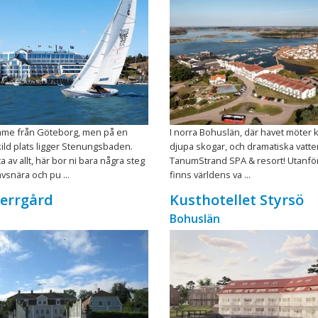
mme från Göteborg, men på en
I norra Bohuslän, där havet möter k
kild plats ligger Stenungsbaden.
djupa skogar, och dramatiska vatten
 av allt, här bor ni bara några steg
TanumStrand SPA & resort! Utanför
vsnära och pu ...
finns världens va ...
errgård
Kusthotellet Styrsö
Bohuslän