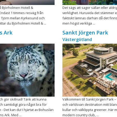
å Björholmen Hotell &
Det sägs att sagor sällan eller aldrig b
Endast 1 timmes resväg från
verklighet. Huruvida det stämmer el
 Tjörn mellan Kyrkesund och
faktiskt lämnas därhän då det finn
ttar du Björholmen Hotell & ...
men högst verkliga ...
s Ark
Sankt Jörgen Park
Västergötland
h gör skillnad! Tänk att kunna
Välkommen till Sankt Jörgen Park –
h samtidigt göra något bra för
och världsvan destination mitt bla
- Det kan du! I hjärtat av Bohuslän
kullar och välklippta greener. Här 
ns Ark. Med ...
modern country club, ...