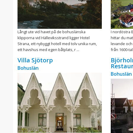
Långt ute vid havet på de bohuslänska
I nordöstra 
klipporna vid Hälleviksstrand ligger Hotel
hittar du ma
Strana, ett nybyggt hotell med tolv unika rum,
levande och
ett havshus med egen båtplats, r ...
från 1600-talet
Villa Sjötorp
Björhol
Restau
Bohuslän
Bohuslän