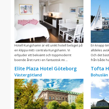
Hotell Kungshamn är ett unikt hotell beläget på
En knapp ti
en klippa mitt i centrala Kungshamn. Vi
alldeles avs
erbjuder ett bekvämt och toppmodernt
Och det bästa
boende året runt i en fantastisk mi ...
från både ha
Elite Plaza Hotel Göteborg
Tofta H
Västergötland
Bohuslän