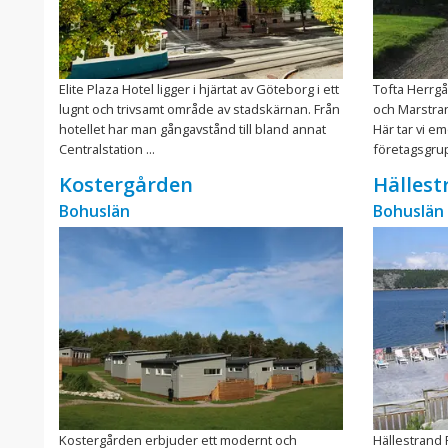
Elite Plaza Hotel ligger i hjärtat av Göteborg i ett
Tofta Herrgå
lugnt och trivsamt område av stadskärnan. Från
och Marstra
hotellet har man gångavstånd till bland annat
Här tar vi e
Centralstation ...
företagsgrup
Kostergården
Hällest
Bohuslän
Bohuslän
Kostergården erbjuder ett modernt och
Hällestrand 