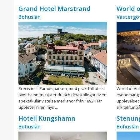
Grand Hotel Marstrand
World o
Bohuslän
Västergö
Precis intill Paradisparken, med praktfull utsikt
World of Vol
över hamnen, njuter du och dina kollegor av en
evenemangsdi
spektakulär vistelse med anor från 1892. Här
upplevelsec
upplever ni en mys ...
arkitektur på
Hotell Kungshamn
Stenun
Bohuslän
Bohuslän