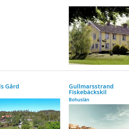
ingår äv ...
ds Gård
Gullmarsstrand
Fiskebäckskil
Bohuslän