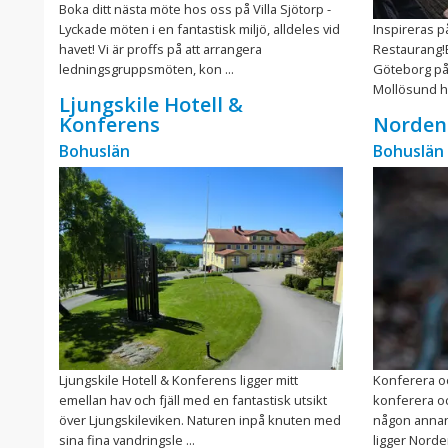
Boka ditt nästa möte hos oss på Villa Sjötorp -
Lyckade möten i en fantastisk miljö, alldeles vid
Inspireras p
havet! Vi är proffs på att arrangera
Restaurang!
ledningsgruppsmöten, kon ...
Göteborg på
Mollösund hi
Ljungskile Hotell &
Konferens
Norden
Bohuslän
Bohuslän
Ljungskile Hotell & Konferens ligger mitt
Konferera oc
emellan hav och fjäll med en fantastisk utsikt
konferera oc
över Ljungskileviken. Naturen inpå knuten med
någon annan 
sina fina vandringsle ...
ligger Norde