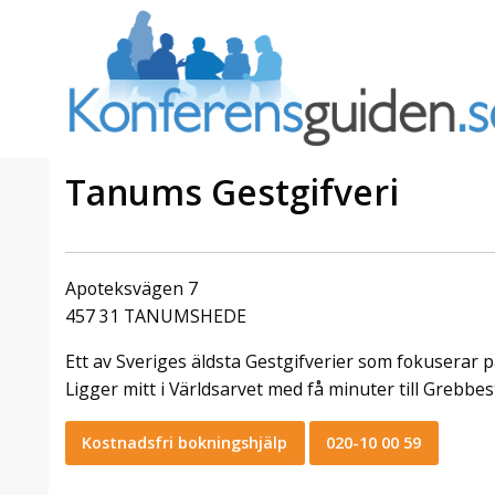
Tanums Gestgifveri
a Foresta
Erbjudande från Sheraton
Villa
Stockholm Hotel
Apoteksvägen 7
Julerbjudande
457 31 TANUMSHEDE
mans på
Välkommen att fira in julen
Ett av Sveriges äldsta Gestgifverier som fokuserar på
a – nära
2026 hos oss. Mellan den 23
an av att
november och 19 december
Ligger mitt i Världsarvet med få minuter till Grebbes
et här är
förvandlar vi våra lokaler till en
faktiskt
stämningsfull mötesplats där
Kostnadsfri bokningshjälp
020-10 00 59
hantverk, tradi ...