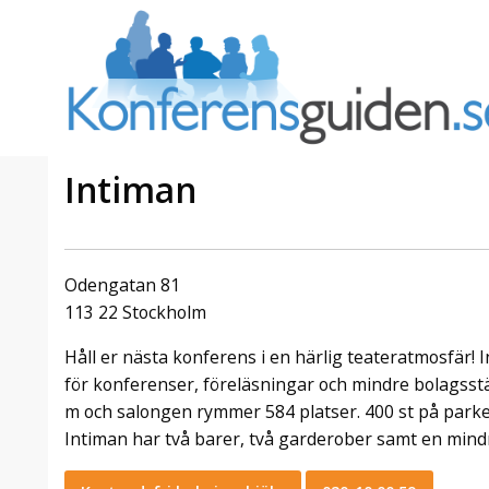
Intiman
a Foresta
Erbjudande från Sheraton
Villa
Stockholm Hotel
Odengatan 81
Julerbjudande
113 22 Stockholm
mans på
Välkommen att fira in julen
Håll er nästa konferens i en härlig teateratmosfär! 
a – nära
2026 hos oss. Mellan den 23
an av att
november och 19 december
för konferenser, föreläsningar och mindre bolagss
et här är
förvandlar vi våra lokaler till en
m och salongen rymmer 584 platser. 400 st på parke
faktiskt
stämningsfull mötesplats där
Intiman har två barer, två garderober samt en mind
hantverk, tradi ...