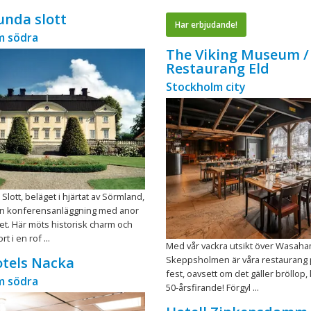
nda slott
Har erbjudande!
m södra
The Viking Museum /
Restaurang Eld
Stockholm city
lott, beläget i hjärtat av Sörmland,
n konferensanläggning med anor
let. Här möts historisk charm och
t i en rof ...
Med vår vackra utsikt över Wasah
Skeppsholmen är våra restaurang 
otels Nacka
fest, oavsett om det gäller bröllop, 
m södra
50-årsfirande! Förgyl ...