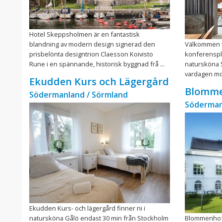
Hotel Skeppsholmen är en fantastisk
blandning av modern design signerad den
Välkommen ti
prisbelönta designtrion Claesson Koivisto
konferenspl
Rune i en spännande, historisk byggnad frå ...
natursköna S
vardagen mot 
Ekudden Kurs och Lägergård
Blomme
Södermanland / Sörmland
Söderman
Ekudden Kurs- och lägergård finner ni i
natursköna Gålö endast 30 min från Stockholm
Blommenhof H