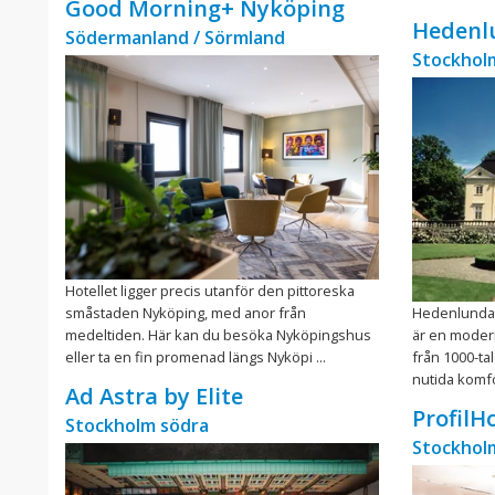
Good Morning+ Nyköping
Hedenlu
Södermanland / Sörmland
Stockhol
Hotellet ligger precis utanför den pittoreska
småstaden Nyköping, med anor från
Hedenlunda S
medeltiden. Här kan du besöka Nyköpingshus
är en moder
eller ta en fin promenad längs Nyköpi ...
från 1000-ta
nutida komfor
Ad Astra by Elite
ProfilH
Stockholm södra
Stockhol