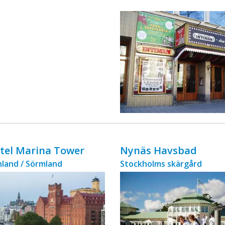
ingår äv ...
otel Marina Tower
Nynäs Havsbad
land / Sörmland
Stockholms skärgård