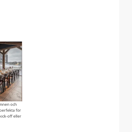
amnen och
perfekta för
kick-off eller