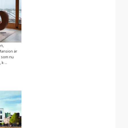
en,
Mansion är
5 som nu
k ...