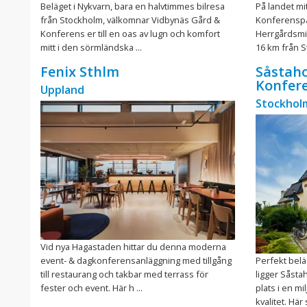
Beläget i Nykvarn, bara en halvtimmes bilresa
På landet mit
från Stockholm, välkomnar Vidbynäs Gård &
Konferenspär
Konferens er till en oas av lugn och komfort
Herrgårdsmi
mitt i den sörmländska ...
16 km från S
Fenix Sthlm
Såstaho
Konfer
Uppland
Stockhol
Vid nya Hagastaden hittar du denna moderna
event- & dagkonferensanläggning med tillgång
Perfekt bel
till restaurang och takbar med terrass för
ligger Såsta
fester och event. Här h ...
plats i en m
kvalitet. Här 