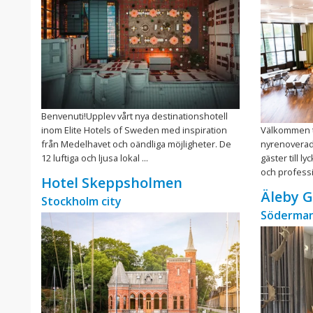
Benvenuti!Upplev vårt nya destinationshotell
inom Elite Hotels of Sweden med inspiration
Välkommen ti
från Medelhavet och oändliga möjligheter. De
nyrenoverade
12 luftiga och ljusa lokal ...
gäster till 
och professio
Hotel Skeppsholmen
Äleby 
Stockholm city
Söderman