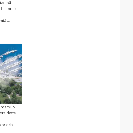
Stan på
 historisk
tä ...
årdsmiljö
era detta
kor och