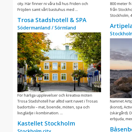
city. Här finner ni våra två hus Friden och
800 meter fr
Fröjden samt vårt bastuhus med ...
från Stockhol
Stockholm, 40
Trosa Stadshotell & SPA
Artipel
Södermanland / Sörmland
Stockhol
För härliga upplevelser och kreativa möten
Trosa Stadshotell har alltid varit navet i Trosas
Namnet Arti
badortsliv – mat, boende, möten, spa och
(konst), Acti
livsglädje i kombination. ...
(skärgård). 
erbjuda, men 
Kastellet Stockholm
Båsenbe
Stockholm city