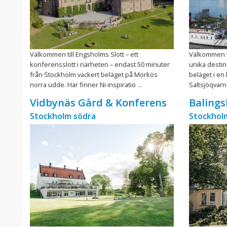
Välkommen till Engsholms Slott – ett
Välkommen ti
konferensslott i närheten – endast 50 minuter
unika destina
från Stockholm vackert beläget på Mörkös
beläget i en
norra udde. Här finner Ni inspiratio ...
Saltsjöqvarn
Vidbynäs Gård & Konferens
Baling
Stockholm södra
Stockhol