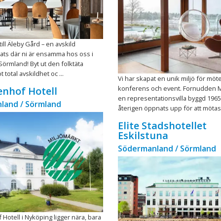
ll Äleby Gård – en avskild
ats där ni är ensamma hos oss i
örmland! Byt ut den folktäta
total avskildhet oc ...
Vi har skapat en unik miljö för möt
konferens och event. Fornudden 
nhof Hotell
en representationsvilla byggd 196
land / Sörmland
återigen öppnats upp för att mötas, 
Elite Stadshotellet
Eskilstuna
Södermanland / Sörmland
otell i Nyköping ligger nära, bara