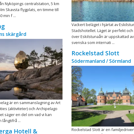
ån Nyköpings centralstation, 5 km
m Skavsta flygplats, en timme till
 min f ...
Vackert beläget i hjärtat av Eskilstun
ag
Stadshotellet. Läget är perfekt och
ms skärgård
över Eskilstunaån är uppskattad av
svenska som internati ...
Rockelstad Slott
Södermanland / Sörmland
pelag är en sammanslagning av Art
vities (aktiviteter) och Archipelago
Det säger en del om vad vi kan
långtifrå ...
Rockelstad Slott är en familjedrive
rga Hotell &