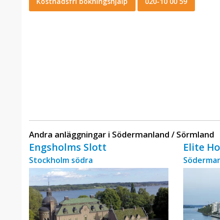
Kostnadsfri bokningshjälp
020-10 00 59
Andra anläggningar i Södermanland / Sörmland
Engsholms Slott
Elite H
Stockholm södra
Söderman