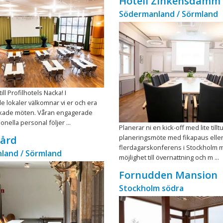
Hotell Zinkensdamm
Södermanland / Sörmland
ll Profilhotels Nacka! I
 lokaler välkomnar vi er och era
lyckade möten. Våran engagerade
nella personal följer ...
Planerar ni en kick-off med lite tilltu
planeringsmöte med fikapaus elle
Gård
flerdagarskonferens i Stockholm 
land / Sörmland
möjlighet till övernattning och m ...
Fornudden Mansion
Stockholm södra