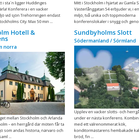
t i sta´n ligger Huddinges
Mitt i Stockholm i hjärtat av Gamla 
la! Konferera i en vacker
Västerlånggatan 54 erbjuder vi, i en
ljö vid sjön Trehörningen endast
miljö, två unika och toppmoderna
tockholms City. Max 50 min ...
konferenslokaler i snygg och genom
lm Hotell &
Sundbyholms Slott
ens
Södermanland / Sörmland
m norra
Upplev en vacker slotts- och herrg
äget mellan Stockholm och Arlanda
under er nästa konferens. Kombin
holm – en herrgård där möten får ta
med ett välrenommerat kök,
iljö som andas historia, närvaro och
konditormästarens hembakade ka
saml ...
bröd, fin ...