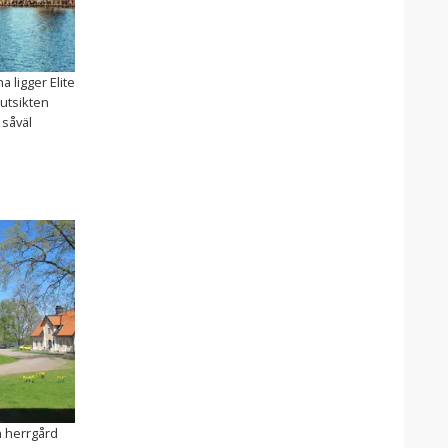
a ligger Elite
 utsikten
 såväl
n herrgård