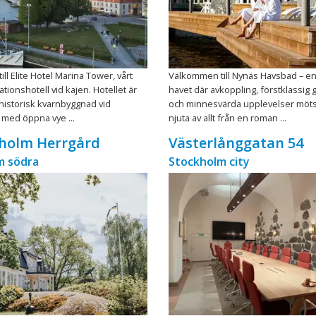
ll Elite Hotel Marina Tower, vårt
Välkommen till Nynäs Havsbad – en
tionshotell vid kajen. Hotellet är
havet där avkoppling, förstklassig
 historisk kvarnbyggnad vid
och minnesvärda upplevelser möts
 med öppna vye ...
njuta av allt från en roman ...
sholm Herrgård
Västerlånggatan 54
m södra
Stockholm city