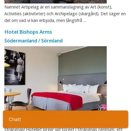
Namnet Artipelag är en sammanslagning av Art (konst),
Activities (aktiviteter) och Archipelago (skärgård). Det säger en
del om vad vi kan erbjuda, men långtifrå ...
Hotel Bishops Arms
Södermanland / Sörmland
Ta kontakt
Bo mitt i centrala Strängnäs på trevliga Hotel Bishops Arms
Strängnäs! Hotellet ligger vid torget i Strängnäs centrum, ett