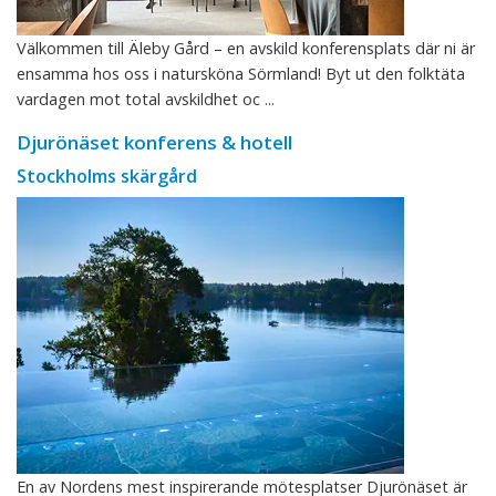
Välkommen till Äleby Gård – en avskild konferensplats där ni är
ensamma hos oss i natursköna Sörmland! Byt ut den folktäta
vardagen mot total avskildhet oc ...
Djurönäset konferens & hotell
Stockholms skärgård
En av Nordens mest inspirerande mötesplatser Djurönäset är