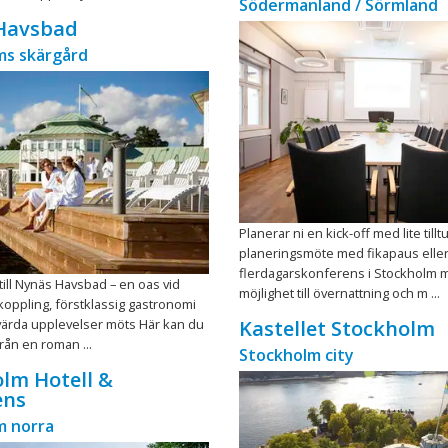
Södermanland / Sörmland
Havsbad
ms skärgård
Planerar ni en kick-off med lite tilltu
planeringsmöte med fikapaus elle
flerdagarskonferens i Stockholm 
ll Nynäs Havsbad – en oas vid
möjlighet till övernattning och m ...
koppling, förstklassig gastronomi
ärda upplevelser möts Här kan du
Kastellet Stockholm
 från en roman ...
Stockholm city
lm Hotell &
ens
m norra