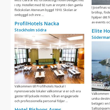
i city. Hotellet med 92 rum är inrymt i den gamla
I Josefinas v
flickskolan Ateneum byggd 1910. Skolan är
bröllop, föd
ombyggd och inre ...
hjälper ditt 
av events oc
ProfilHotels Nacka
Stockholm södra
Elite H
Söderman
Välkommen till Profilhotels Nacka! I
nyrenoverade lokaler välkomnar vi er och era
Välkommen ti
gäster till lyckade möten. Våran engagerade
unika destina
och professionella personal följer ...
beläget i en
Saltsjöqvarn
Hotel Bishops Arms