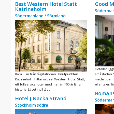
Best Western Hotel Statt i
Good M
Katrineholm
Söderman
Södermanland / Sörmland
Hotellet lig
Bara 50m från tågstationen i knutpunkten
småstaden N
Katrineholm hittar ni Best Western Hotel Statt,
medeltiden.
ett fullservicehotell med mer än 100 år lång
eller ta en f
historia. Läget intill tåg ...
Bomans
Hotel J Nacka Strand
Söderman
Stockholm södra