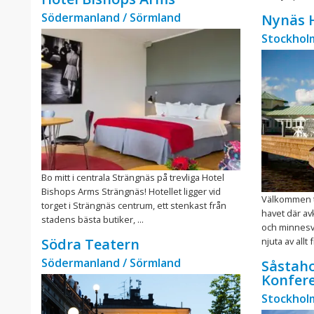
Södermanland / Sörmland
Nynäs 
Stockhol
Bo mitt i centrala Strängnäs på trevliga Hotel
Bishops Arms Strängnäs! Hotellet ligger vid
Välkommen ti
torget i Strängnäs centrum, ett stenkast från
havet där av
stadens bästa butiker, ...
och minnesv
njuta av allt
Södra Teatern
Södermanland / Sörmland
Såstaho
Konfer
Stockhol