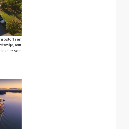
i ostört i en
dsmiljö, mitt
e lokaler som