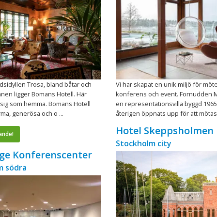
adsidyllen Trosa, bland båtar och
Vi har skapat en unik miljö för möt
nen ligger Bomans Hotell. Här
konferens och event. Fornudden 
sig som hemma. Bomans Hotell
en representationsvilla byggd 196
rma, generösa och o ...
återigen öppnats upp för att mötas, 
Hotel Skeppsholmen
ande!
Stockholm city
ge Konferenscenter
m södra