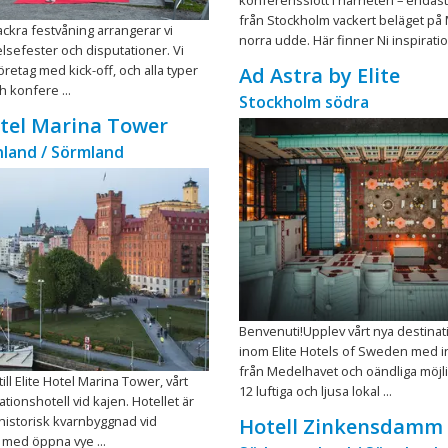
från Stockholm vackert beläget på
ackra festvåning arrangerar vi
norra udde. Här finner Ni inspiratio 
elsefester och disputationer. Vi
företag med kick-off, och alla typer
Ad Astra by Elite
h konfere ...
Stockholm södra
otel Marina Tower
land / Sörmland
Benvenuti!Upplev vårt nya destinat
inom Elite Hotels of Sweden med i
från Medelhavet och oändliga möjl
ll Elite Hotel Marina Tower, vårt
12 luftiga och ljusa lokal ...
tionshotell vid kajen. Hotellet är
 historisk kvarnbyggnad vid
Hotell Zinkensdamm
 med öppna vye ...