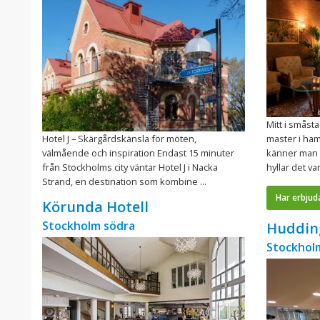
Mitt i småst
Hotel J – Skärgårdskänsla för möten,
master i ham
välmående och inspiration Endast 15 minuter
känner man 
från Stockholms city väntar Hotel J i Nacka
hyllar det va
Strand, en destination som kombine ...
Har erbjud
Körunda Hotell
Stockholm södra
Huddin
Stockhol