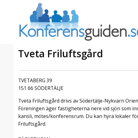
Tveta Friluftsgård
a Foresta
Erbjudande från Sheraton
Villa
Stockholm Hotel
TVETABERG 39
Julerbjudande
151 66 SÖDERTÄLJE
mans på
Välkommen att fira in julen
Tveta Friluftsgård drivs av Södertälje-Nykvarn Orien
a – nära
2026 hos oss. Mellan den 23
an av att
november och 19 december
Föreningen äger fastigheterna nere vid sjön som i
et här är
förvandlar vi våra lokaler till en
kansli, mötes/konferensrum. Du kan hyra lokaler fö
faktiskt
stämningsfull mötesplats där
Friluftsgård.
hantverk, tradi ...