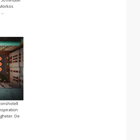
 Mörkös
...
ionshotell
nspiration
igheter. De