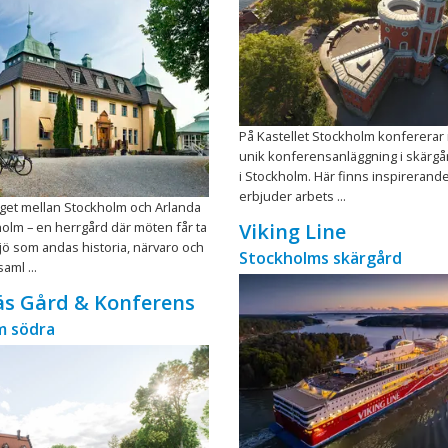
På Kastellet Stockholm konfererar n
unik konferensanläggning i skärgår
i Stockholm. Här finns inspirerand
erbjuder arbets ...
äget mellan Stockholm och Arlanda
holm – en herrgård där möten får ta
Viking Line
iljö som andas historia, närvaro och
Stockholms skärgård
saml ...
äs Gård & Konferens
m södra