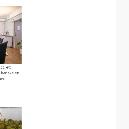
gg, ett
r kanske en
med