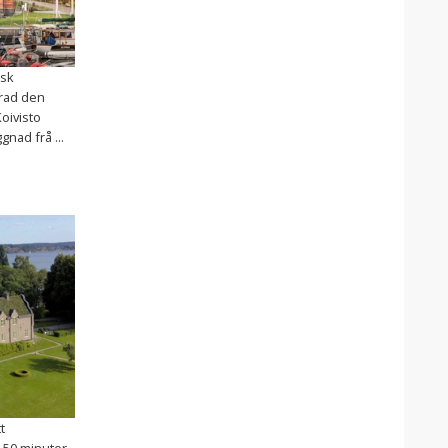
isk
rad den
oivisto
nad frå ...
t
 50 minuter