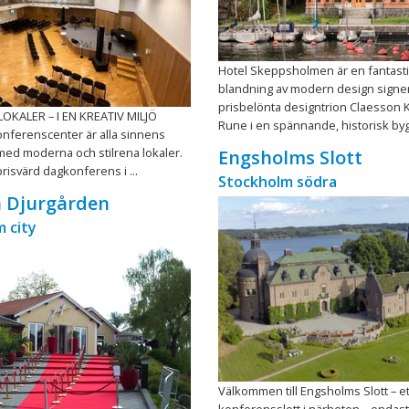
Hotel Skeppsholmen är en fantast
blandning av modern design signe
prisbelönta designtrion Claesson K
KALER – I EN KREATIV MILJÖ
Rune i en spännande, historisk bygg
nferenscenter är alla sinnens
ed moderna och stilrena lokaler.
Engsholms Slott
prisvärd dagkonferens i ...
Stockholm södra
a Djurgården
 city
Välkommen till Engsholms Slott – et
konferensslott i närheten – endast