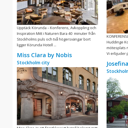
Upptäck Körunda – Konferens, Avkoppling och
Inspiration Mitt i Naturen Bara 40 minuter från
KONFERENSLO
Stockholms puls och två högersvängar bort
Huddinge Ko
ligger Körunda Hotell ...
mötesplats m
Vi erbjuder 
Miss Clara by Nobis
Stockholm city
Josefin
Stockholm
Miss Clara är ett förstklassigt hotell beläget mitt