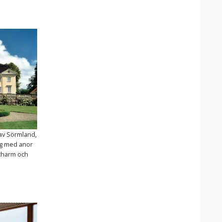
 av Sörmland,
g med anor
 charm och