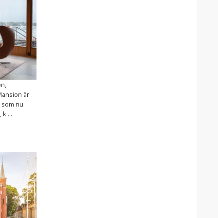
en,
Mansion är
5 som nu
k ...