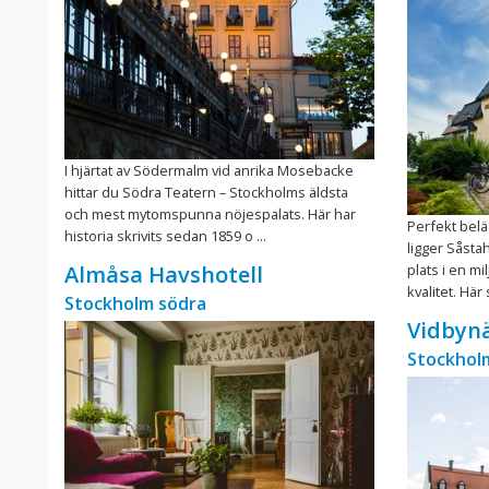
I hjärtat av Södermalm vid anrika Mosebacke
hittar du Södra Teatern – Stockholms äldsta
och mest mytomspunna nöjespalats. Här har
Perfekt bel
historia skrivits sedan 1859 o ...
ligger Såsta
plats i en m
Almåsa Havshotell
kvalitet. Här 
Stockholm södra
Vidbyn
Stockhol