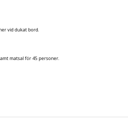
ingår äv ...
ner vid dukat bord.
mt matsal för 45 personer.