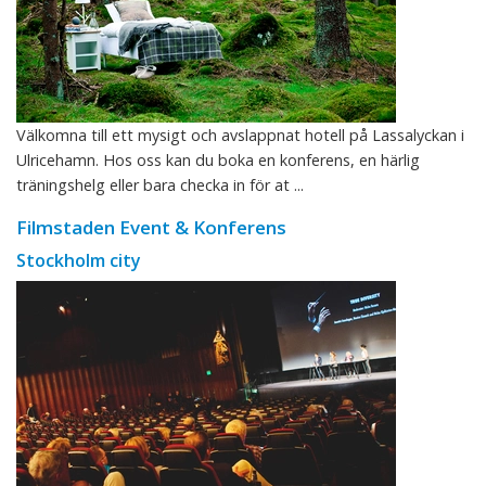
Välkomna till ett mysigt och avslappnat hotell på Lassalyckan i
Ulricehamn. Hos oss kan du boka en konferens, en härlig
träningshelg eller bara checka in för at ...
Filmstaden Event & Konferens
Stockholm city