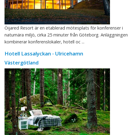
Öijared Resort är en etablerad mötesplats för konferenser i
naturnära miljö, cirka 25 minuter från Göteborg. Anläggningen
kombinerar konferenslokaler, hotell oc ...
Hotell Lassalyckan - Ulricehamn
Västergötland