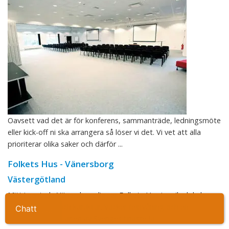
Oavsett vad det är för konferens, sammanträde, ledningsmöte
eller kick-off ni ska arrangera så löser vi det. Vi vet att alla
prioriterar olika saker och därför ...
Folkets Hus - Vänersborg
Västergötland
Mitt i centrala Vänersborg ligger Folkets Hus i anrika lokaler
med stämning och karaktär. Vacker festvåning och en
Chatt
Ta kontakt
teaterlokal, som är en av Sveriges finaste la ...