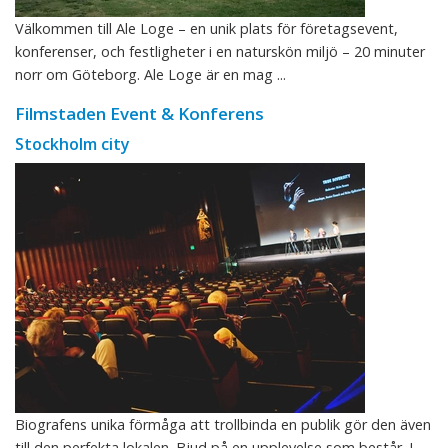
Välkommen till Ale Loge – en unik plats för företagsevent,
konferenser, och festligheter i en naturskön miljö – 20 minuter
norr om Göteborg. Ale Loge är en mag ...
Filmstaden Event & Konferens
Stockholm city
Biografens unika förmåga att trollbinda en publik gör den även
till den perfekta lokalen. Bjud på en upplevelse som består. I