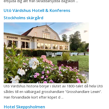
erbjuda dig allt från skräddarsydda dagskon ...
Utö Värdshus Hotell & Konferens
Stockholms skärgård
Utö Värdshus historia börjar i slutet av 1800-talet då hela Utö
såldes till en välbärgad grosshandlare ”Grosshandlare Lewin”.
Han förvandlade kort efter köpet d ...
Hotel Skeppsholmen