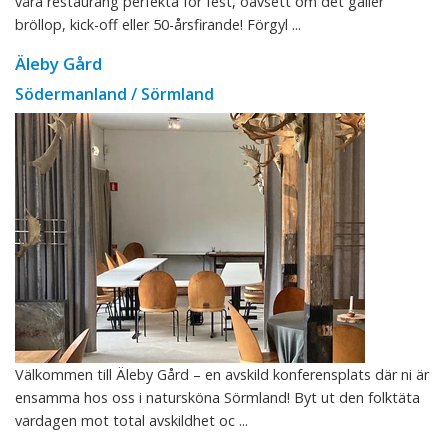
våra restaurang perfekta för fest, oavsett om det gäller
bröllop, kick-off eller 50-årsfirande! Förgyl ...
Äleby Gård
Södermanland / Sörmland
Välkommen till Äleby Gård – en avskild konferensplats där ni är
ensamma hos oss i natursköna Sörmland! Byt ut den folktäta
vardagen mot total avskildhet oc ...