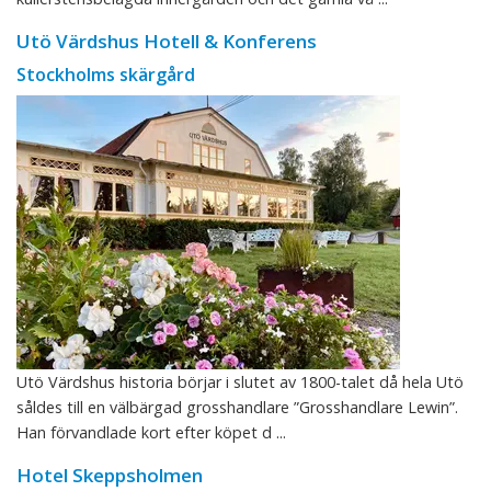
Utö Värdshus Hotell & Konferens
Stockholms skärgård
Utö Värdshus historia börjar i slutet av 1800-talet då hela Utö
såldes till en välbärgad grosshandlare ”Grosshandlare Lewin”.
Han förvandlade kort efter köpet d ...
Hotel Skeppsholmen