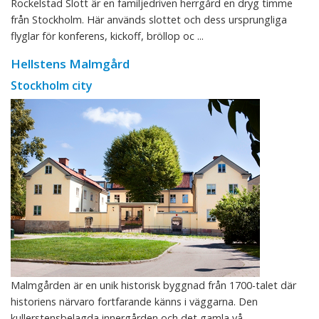
Rockelstad Slott är en familjedriven herrgård en dryg timme
från Stockholm. Här används slottet och dess ursprungliga
flyglar för konferens, kickoff, bröllop oc ...
Hellstens Malmgård
Stockholm city
Malmgården är en unik historisk byggnad från 1700-talet där
historiens närvaro fortfarande känns i väggarna. Den
kullerstensbelagda innergården och det gamla vå ...