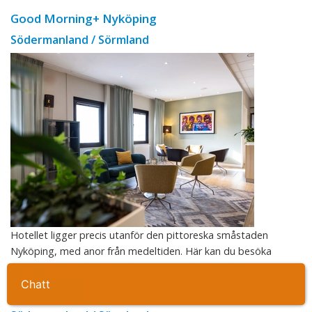
Good Morning+ Nyköping
Södermanland / Sörmland
Hotellet ligger precis utanför den pittoreska småstaden
Nyköping, med anor från medeltiden. Här kan du besöka
Nyköpingshus eller ta en fin promenad längs Nyköpi ...
Ta kontakt
Blommenhof Hotell