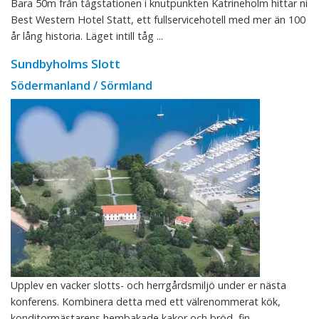
Bara 50m från tågstationen i knutpunkten Katrineholm hittar ni
Best Western Hotel Statt, ett fullservicehotell med mer än 100
år lång historia. Läget intill tåg ...
Sundbyholms Slott
Södermanland / Sörmland
Upplev en vacker slotts- och herrgårdsmiljö under er nästa
konferens. Kombinera detta med ett välrenommerat kök,
konditormästarens hembakade kakor och bröd, fin ...