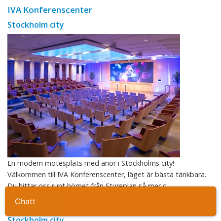
IVA Konferenscenter
Stockholm city
En modern mötesplats med anor i Stockholms city!
Välkommen till IVA Konferenscenter, läget är bästa tänkbara.
Du hittar oss runt hörnet från Stureplan så mer c ...
Chatt
Ta kontakt
Freys Hotel
Stockholm city