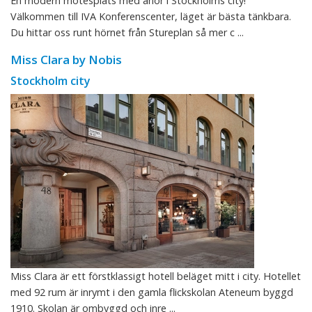
En modern mötesplats med anor i Stockholms city!
Välkommen till IVA Konferenscenter, läget är bästa tänkbara.
Du hittar oss runt hörnet från Stureplan så mer c ...
Miss Clara by Nobis
Stockholm city
Miss Clara är ett förstklassigt hotell beläget mitt i city. Hotellet
med 92 rum är inrymt i den gamla flickskolan Ateneum byggd
1910. Skolan är ombyggd och inre ...