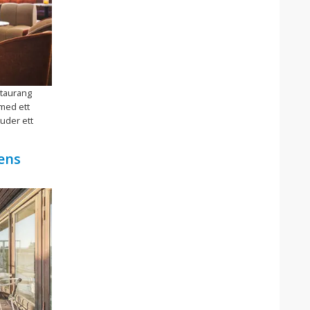
staurang
 med ett
juder ett
ens