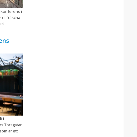
 konferens i
r ni fräscha
ket
ens
t i
ns Torsgatan
som är ett
.