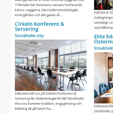
1700-talet där historiens närvaro fortfarande
känns i väggarna. Den kullerstensbelagda
AVEQIA är S
innergården och det gamla vå ...
matlagningss
samtidigt. Lo
Cirkeln Konferens &
med tillhöra
Servering
Stockholm city
Elite E
Österm
Stockholm
Välkomna till oss på Cirkeln Konferens &
Servering AB, dotterbolaget till ABF Stockholm.
Hos oss kommer tradition, engagemang och
Exklusiva Eli
bildning att gå hand i ha ...
Stockholm, p