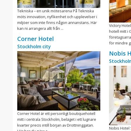
Tekniska – en unik mötesarena På Tekniska
möts innovation, nyfikenhet och upplevelser i
miljöer som inte finns någon annanstans. Här
Victory Hotel
kan ni arrangera allt från ...
hotell mitt 
företagsarr
Corner Hotel
för mindre g
Stockholm city
Nobis H
Stockholm
Corner Hotel är ett personligt boutiquehotell
mitt i centrala Stockholm, beläget i ett lugnare
kvarter precis intill början av Drottninggatan.
Nobis Hotel 
Här bor du nära s ...