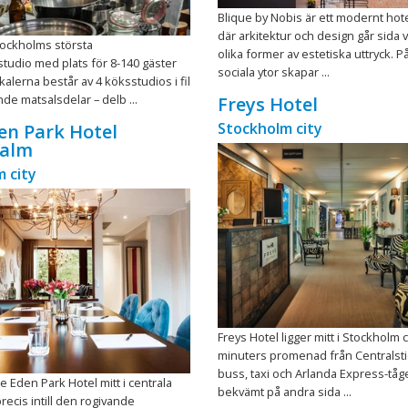
Blique by Nobis är ett modernt hot
där arkitektur och design går sida 
tockholms största
olika former av estetiska uttryck. 
tudio med plats för 8-140 gäster
sociala ytor skapar ...
kalerna består av 4 köksstudios i fil
nde matsalsdelar – delb ...
Freys Hotel
Stockholm city
den Park Hotel
alm
 city
Freys Hotel ligger mitt i Stockholm ci
minuters promenad från Centralsti
buss, taxi och Arlanda Express-tåg
te Eden Park Hotel mitt i centrala
bekvämt på andra sida ...
recis intill den rogivande