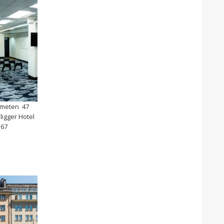
 smeten 47
ligger Hotel
367