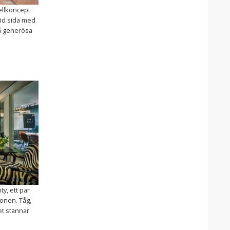
ellkoncept
vid sida med
På generösa
ty, ett par
onen. Tåg,
et stannar