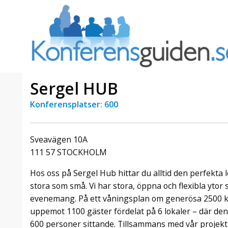
Sergel HUB
Konferensplatser: 600
a Foresta
Erbjudande från Sheraton
Villa
Stockholm Hotel
Sveavägen 10A
Julerbjudande
111 57 STOCKHOLM
mans på
Välkommen att fira in julen
a – nära
2026 hos oss. Mellan den 23
Hos oss på Sergel Hub hittar du alltid den perfekta 
an av att
november och 19 december
stora som små. Vi har stora, öppna och flexibla ytor 
et här är
förvandlar vi våra lokaler till en
evenemang. På ett våningsplan om generösa 2500 kv
faktiskt
stämningsfull mötesplats där
hantverk, tradi ...
uppemot 1100 gäster fördelat på 6 lokaler – där den s
600 personer sittande. Tillsammans med vår projekt