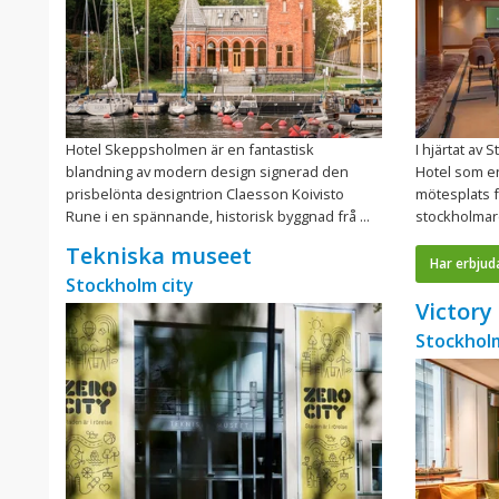
Hotel Skeppsholmen är en fantastisk
I hjärtat av
blandning av modern design signerad den
Hotel som e
prisbelönta designtrion Claesson Koivisto
mötesplats 
Rune i en spännande, historisk byggnad frå ...
stockholmare
Tekniska museet
Har erbjud
Stockholm city
Victory
Stockholm