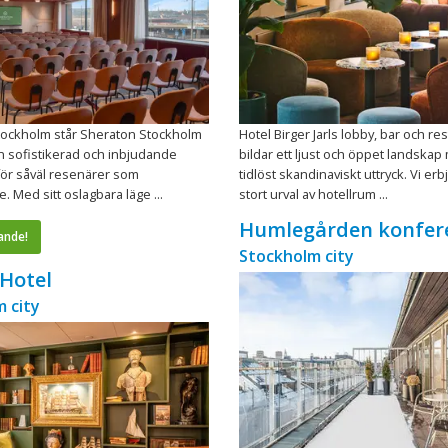
 Stockholm står Sheraton Stockholm
Hotel Birger Jarls lobby, bar och re
n sofistikerad och inbjudande
bildar ett ljust och öppet landskap
för såväl resenärer som
tidlöst skandinaviskt uttryck. Vi erb
. Med sitt oslagbara läge ...
stort urval av hotellrum ...
Humlegården konfer
ande!
Stockholm city
 Hotel
 city