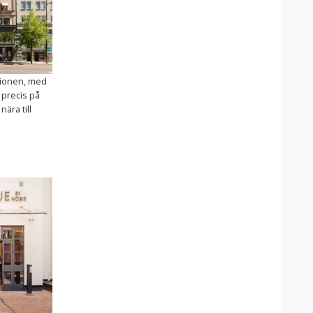
ationen, med
 precis på
ära till