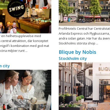
ProfilHotels Central har Centralst
Arlanda Express och Flygbussarna,
r en helhetsupplevelse med
andra sidan gatan. Här har du även n
 central attraktion, där konceptet
Stockholms största shop ...
nigolf i kombination med god mat
köna miljöer runt ...
Blique by Nobis
Stockholm city
 city