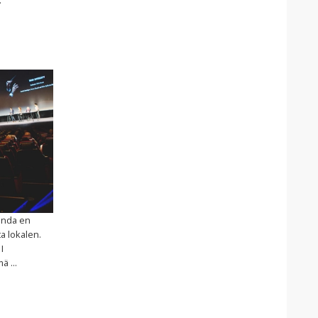
binda en
a lokalen.
I
 ...