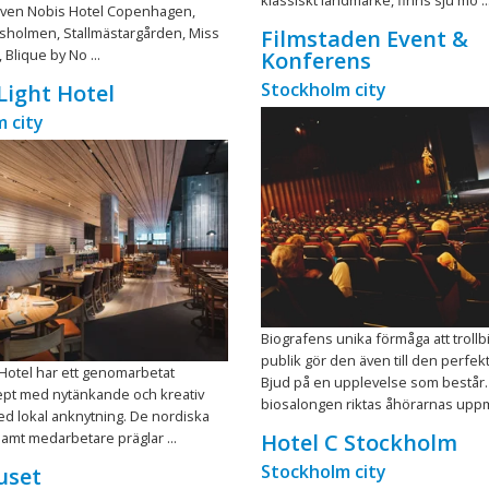
även Nobis Hotel Copenhagen,
sholmen, Stallmästargården, Miss
Filmstaden Event &
, Blique by No ...
Konferens
Stockholm city
Light Hotel
 city
Biografens unika förmåga att troll
publik gör den även till den perfekt
 Hotel har ett genomarbetat
Bjud på en upplevelse som består. 
pt med nytänkande och kreativ
biosalongen riktas åhörarnas uppmä
ed lokal anknytning. De nordiska
mt medarbetare präglar ...
Hotel C Stockholm
Stockholm city
uset