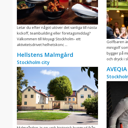
Letar du efter något utöver det vanliga till nästa
kickoff, teambuilding eller företagsmiddag?
Välkommen till Moyagi Stockholm– ett
Golfbaren ä
aktivitetsdrivet helhetskonc ...
minigolf som
bygger på mi
Hellstens Malmgård
och dryck i s
Stockholm city
AVEQIA
Stockholm
Malmgården är en unik historisk byggnad från