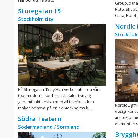
Group, där 
Hotel Skepp
Sturegatan 15
Clara, Hotel J
Stockholm city
Nordic 
Stockholm
På Sturegatan 15 by Hantverket hittar du våra
toppmoderna konferenslokaler i snygg,
genomtänkt design med all teknik du kan
Nordic Light
tänkas behöva, på en av Stockholms b ...
designkonce
arkitektur m
Södra Teatern
elementen sa
Södermanland / Sörmland
Bryggh