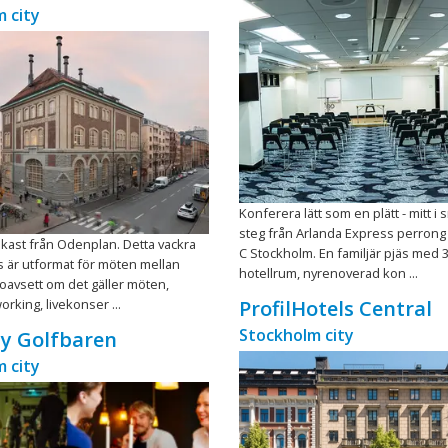
 city
Konferera lätt som en plätt - mitt i
steg från Arlanda Express perrong 
nkast från Odenplan. Detta vackra
C Stockholm. En familjär pjäs med 
 är utformat för möten mellan
hotellrum, nyrenoverad kon ...
oavsett om det gäller möten,
orking, livekonser ...
ProfilHotels Central
Stockholm city
y Golfbaren
 city