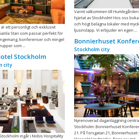
Varmt välkommen till Humlegården
hjärtat av Stockholm! Hos oss boka
och högt belägna lokaler med myc
 är ett personligt och exklusivt
ljusinsläpp. Vi erbjuder en egen ...
i Gamla Stan som passar perfekt för
angemang, konferenser och mingel
Bonnierhuset Konfer
rupper som ...
Stockholm city
otel Stockholm
 city
Nyrenoverad daganläggning central
Stockholm: Bonnierhuset Konfere
21. På Torsgatan 21, Bonnierhuset 
Stockholm ingår i Nobis Hospitality
klassiskt landmärke, finns sju mö ..