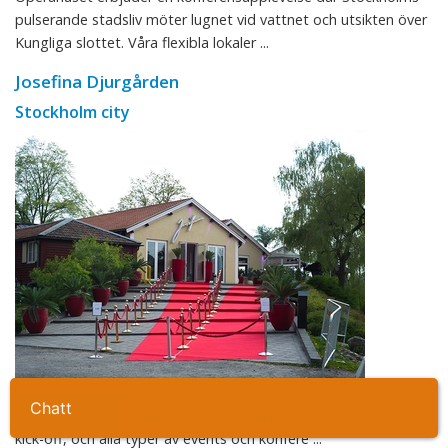
pulserande stadsliv möter lugnet vid vattnet och utsikten över
Kungliga slottet. Våra flexibla lokaler ...
Josefina Djurgården
Stockholm city
I Josefinas vackra festvåning arrangerar vi bröllop,
Ta kontakt
födelsefester och disputationer. Vi hjälper ditt företag med
kick-off, och alla typer av events och konfere ...