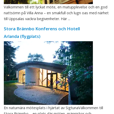
Välkommen till ett lyckat möte, en matupplevelse och en god
nattsömn på Villa Anna – en smakfull och lugn oas med närhet
till Uppsalas vackra begivenheter. Här ...
Stora Brännbo Konferens och Hotell
Arlanda (flygplats)
En naturnära mötesplats i hjärtat av SigtunaVälkommen till
Stora Brännbo – en plats där möten, människor och