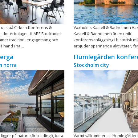
l oss på Cirkeln Konferens &
Vaxholms Kastell & Badholmen Va
, dotterbolaget till ABF Stockholm.
Kastell & Badholmen är en unik
mer tradition, engagemang och
konferensanläggning i historisk milj
å hand i ha ...
erbjuder spännande aktiviteter, fant
erga
Humlegården konfer
m norra
Stockholm city
igger på natursköna Lidingö, bara
Varmt välkommen till Humlegården