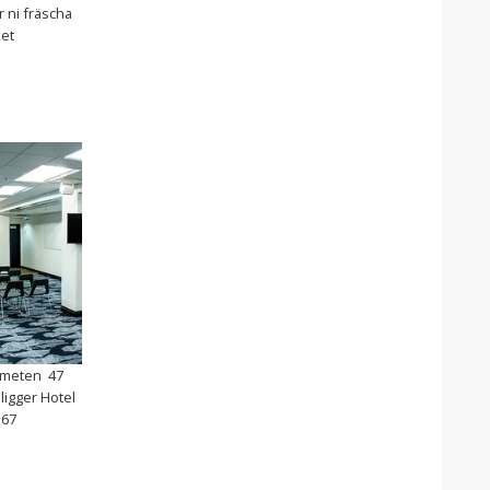
r ni fräscha
ket
 smeten 47
ligger Hotel
367