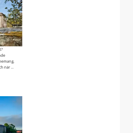
t?
nde
enemang,
h när ...