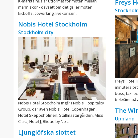
K-märkta hus är utformat för möten mellan
Freys H
människor - oavsett om det gäller möten,
Stockholm
kickoffs, coworking, livekonser ...
Nobis Hotel Stockholm
Stockholm city
Freys Hotel l
minuters pr
buss, taxi o
bekvämt på a
Nobis Hotel Stockholm ingår i Nobis Hospitality
Group, där även Nobis Hotel Copenhagen,
The Win
Hotel Skeppsholmen, Stallmästargården, Miss
Uppland
Clara, Hotel J, Blique by No ...
Ljunglöfska slottet