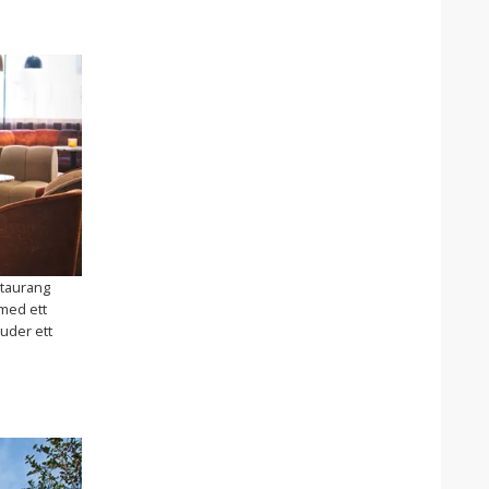
staurang
 med ett
juder ett