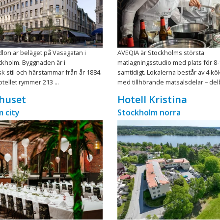
Adlon är beläget på Vasagatan i
AVEQIA är Stockholms största
ckholm. Byggnaden är i
matlagningsstudio med plats för 8-
sk stil och härstammar från år 1884.
samtidigt. Lokalerna består av 4 kök
tellet rymmer 213 ...
med tillhörande matsalsdelar – delb 
huset
Hotell Kristina
 city
Stockholm norra