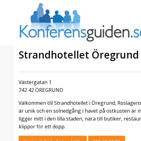
Strandhotellet Öregrund
åbogården
Erbjudande från Skytteholm
en för
Ekerö
Västergatan 1
ing i
Julbord på Ekerö
742 42 ÖREGRUND
När vintern lägger sig över
Välkommen till Strandhotellet i Öregrund, Roslagens
å
Mälaren dukar vi upp ett
d
klassiskt svenskt julbord i
är unik och en solnedgång i havet på ostkusten är m
 sjö- och
Skyttegården. Här möts ni av
ligger mitt i den lilla staden, nära till butiker, re
30–35
doften av gran, ljus som
klippor för ett dopp.
rg. När ni
brinner stilla och smaker ...
spaket