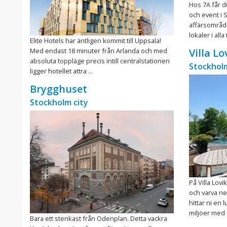
Hos 7A får d
och event i 
affärsområd
lokaler i alla
Elite Hotels har äntligen kommit till Uppsala!
Med endast 18 minuter från Arlanda och med
Villa Lo
absoluta toppläge precis intill centralstationen
Stockhol
ligger hotellet attra ...
Brygghuset
Stockholm city
På Villa Lovi
och varva ne
hittar ni en 
miljöer med .
Bara ett stenkast från Odenplan. Detta vackra