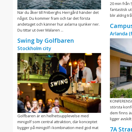
20 min från
fantastisk u
När du åker till Friiberghs Herrgård händer det
blir aldrig t
något. Du kommer fram och tar det första
andetaget och känner hur axlarna sjunker ner.
Campus
Du tittar ut över Mälaren ...
Arlanda (
Swing by Golfbaren
Stockholm city
KONFERENSI 
största konfe
dem finns äv
Golfbaren är en helhetsupplevelse med
ligger avskilt i
minigolf som central attraktion, där konceptet
bygger på minigolf i kombination med god mat
7A Str