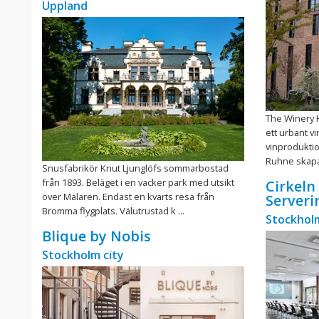
Uppland
The Winery H
ett urbant v
vinproduktio
Ruhne skapat 
Snusfabrikör Knut Ljunglöfs sommarbostad
från 1893. Beläget i en vacker park med utsikt
Cirkeln
över Mälaren. Endast en kvarts resa från
Serveri
Bromma flygplats. Välutrustad k ...
Stockholm
Blique by Nobis
Stockholm city