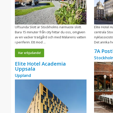
Ulfsunda Slott är Stockholms närmaste slott.
Elite Hotel 
Bara 15 minuter från city hittar du oss, omgiven
centrala Sto
av en vacker trädgård och med Mälarens vatten
nyklassicisti
i periferin. Ett mod ...
Det anrika ho
7A Post
Har erbjudande!
Stockholm
Elite Hotel Academia
Uppsala
Uppland