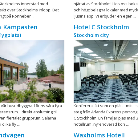
 Stockholms innerstad med
hjärtat av Stockholm! Hos oss boka
tsikt över Stockholms inlopp. Det
och högt belägna lokaler med myc
rångt på Rönneber ...
ljusinsläpp. Vi erbjuder en egen ...
 Kämpasten
Hotel C Stockholm
flygplats)
Stockholm city
vår huvudbyggnad finns våra fyra
Konferera lätt som en plätt - mitt i
rensrum. I direkt anslutning till
steg från Arlanda Express perrong 
en flertalet grupprum. Salarna
C Stockholm. En familjär pjäs med 
 olika fly ...
hotellrum, nyrenoverad kon ...
andvägen
Waxholms Hotell