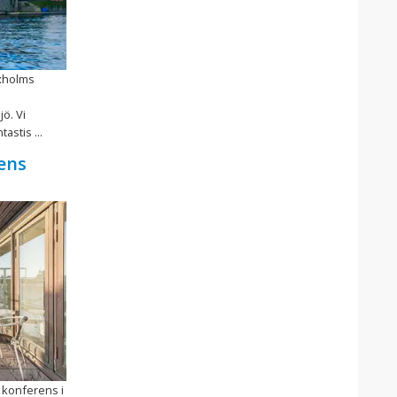
xholms
ö. Vi
astis ...
ens
 konferens i