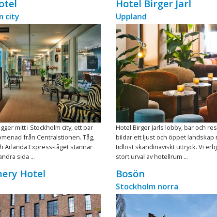
otel
Hotel Birger Jarl
 city
Uppland
igger mitt i Stockholm city, ett par
Hotel Birger Jarls lobby, bar och re
omenad från Centralstionen. Tåg,
bildar ett ljust och öppet landskap
ch Arlanda Express-tåget stannar
tidlöst skandinaviskt uttryck. Vi erb
ndra sida ...
stort urval av hotellrum ...
ery Hotel
Bosön
Stockholm norra