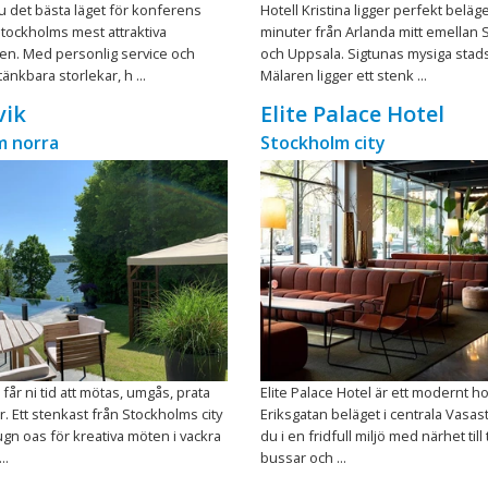
u det bästa läget för konferens
Hotell Kristina ligger perfekt beläge
Stockholms mest attraktiva
minuter från Arlanda mitt emellan
en. Med personlig service och
och Uppsala. Sigtunas mysiga stad
 tänkbara storlekar, h ...
Mälaren ligger ett stenk ...
vik
Elite Palace Hotel
m norra
Stockholm city
k får ni tid att mötas, umgås, prata
Elite Palace Hotel är ett modernt ho
r. Ett stenkast från Stockholms city
Eriksgatan beläget i centrala Vasas
lugn oas för kreativa möten i vackra
du i en fridfull miljö med närhet til
..
bussar och ...