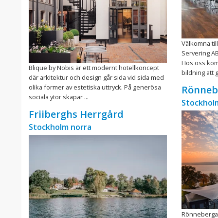
Välkomna til
Servering AB
Hos oss kom
Blique by Nobis är ett modernt hotellkoncept
bildning att g
där arkitektur och design går sida vid sida med
olika former av estetiska uttryck. På generösa
Rönneb
sociala ytor skapar ...
Stockhol
Friiberghs Herrgård
Stockholm norra
Rönneberga l