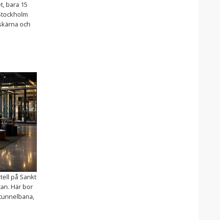
t, bara 15
 Stockholm
skärna och
tell på Sankt
tan. Här bor
l tunnelbana,