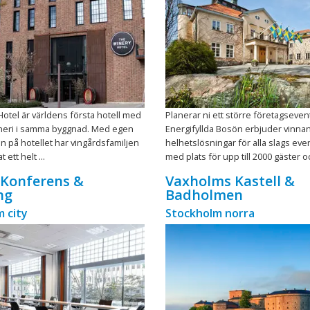
otel är världens första hotell med
Planerar ni ett större företagseven
ineri i samma byggnad. Med egen
Energifyllda Bosön erbjuder vinna
n på hotellet har vingårdsfamiljen
helhetslösningar för alla slags ev
ett helt ...
med plats för upp till 2000 gäster oc
 Konferens &
Vaxholms Kastell &
ng
Badholmen
 city
Stockholm norra