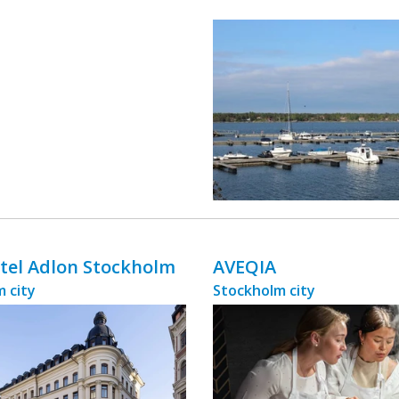
otel Adlon Stockholm
AVEQIA
 city
Stockholm city