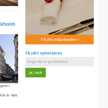
ockholm
Till alla erbjudanden »
Få vårt nyhetsbrev
agatan i
från år 1884.