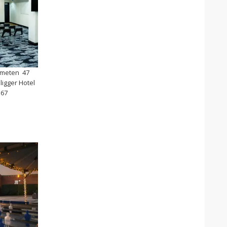
 smeten 47
ligger Hotel
367