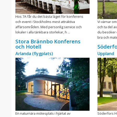
Hos 7A får du det bästa läget för konferens
och event i Stockholms mest attraktiva
Vi värnar om
affärsområden. Med personlig service och
och ta del a
lokaler i alla tänkbara storlekar, h ...
du besöker o
bra och mate
Stora Brännbo Konferens
och Hotell
Söderfo
Arlanda (flygplats)
Uppland
En naturnära mötesplats i hjärtat av
Söderfors He