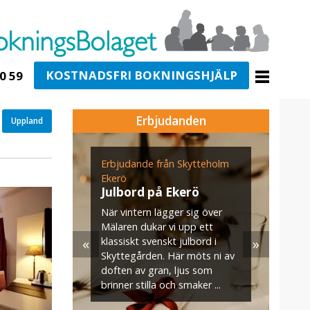
KOSTNADSFRI BOKNINGSHJÄLP
0 59
Erbjudanden
Uppland
ogården
Erbjudande från Skytteholm
E
n för
Ekerö
s
g i
Julbord på Ekerö
När vintern lägger sig över
U
Mälaren dukar vi upp ett
v
«
»
klassiskt svenskt julbord i
m
jö- och
Skyttegården. Här möts ni av
s
–35
doften av gran, ljus som
. När ni
brinner stilla och smaker ...
aket