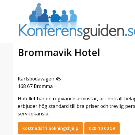
Brommavik Hotel
a Foresta
Erbjudande från Sheraton
Villa
Stockholm Hotel
Karlsbodavägen 45
Julerbjudande
168 67 Bromma
mans på
Välkommen att fira in julen
Hotellet har en rogivande atmosfär, är centralt beläge
a – nära
2026 hos oss. Mellan den 23
an av att
november och 19 december
erbjuder hög standard till bra priser och trevlig pe
et här är
förvandlar vi våra lokaler till en
servicekänsla.
faktiskt
stämningsfull mötesplats där
hantverk, tradi ...
Kostnadsfri bokningshjälp
020-10 00 59