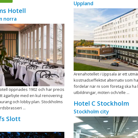
Uppland
s Hotell
m norra
Arenahotellet i Uppsala är ett utmä
kostnadseffektivt alternativ som h
fördelar när ni som företag ska ha
tell öppnades 1902 och har precis
utbildningar, möten och/elle ...
tt ägarbyte med en kul renovering
aurang och lobby plan. Stockholms
Hotel C Stockholm
rdsbrasseri ...
Stockholm city
s Slott