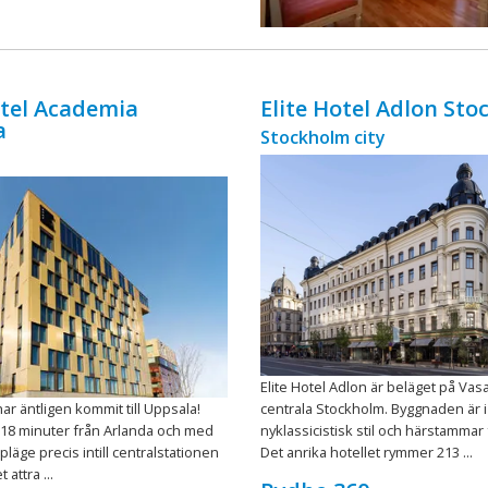
ingår äv ...
otel Academia
Elite Hotel Adlon St
a
Stockholm city
Elite Hotel Adlon är beläget på Vas
har äntligen kommit till Uppsala!
centrala Stockholm. Byggnaden är i
18 minuter från Arlanda och med
nyklassicistisk stil och härstammar 
läge precis intill centralstationen
Det anrika hotellet rymmer 213 ...
 attra ...