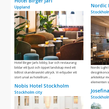
Hotel Birger Jarl
Nordic 
Uppland
Stockholm
Hotel Birger Jarls lobby, bar och restaurang
bildar ett ljust och öppet landskap med ett
Nordic Light
tidlöst skandinaviskt uttryck. Vi erbjuder ett
designkonce
stort urval av hotellrum ...
arkitektur m
elementen sa
Nobis Hotel Stockholm
Josefin
Stockholm city
Stockholm