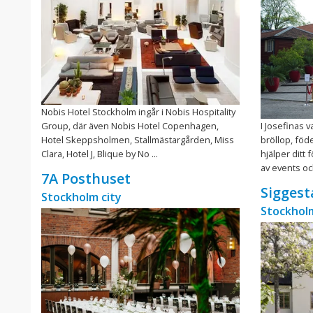
Nobis Hotel Stockholm ingår i Nobis Hospitality
Group, där även Nobis Hotel Copenhagen,
I Josefinas v
Hotel Skeppsholmen, Stallmästargården, Miss
bröllop, föd
Clara, Hotel J, Blique by No ...
hjälper ditt 
av events oc
7A Posthuset
Siggest
Stockholm city
Stockhol