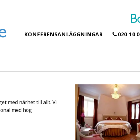
KONFERENSANLÄGGNINGAR
020-10 0
Erbjudande från Åhus Seaside
Erbjudande från Gråb
Hela Gråbogårde
SPA & Konferens
teamet – glampin
Åhus Seaside Take
skogen ingår
Over erbjudande
t med närhet till allt. Vi
Samla teamet för två
Ta över ett helt hotell. På
konferensdagar med
stranden i Åhus. För grupper
rsonal med hög
övernattning i privat s
erbjuder vi en full abonnering
skogsmiljö, endast 30
av Åhus Seaside SPA &
minuter från Göteborg
Konferens. Under er vistelse är
bokar vårt konferensp
hela hotellet ert ...