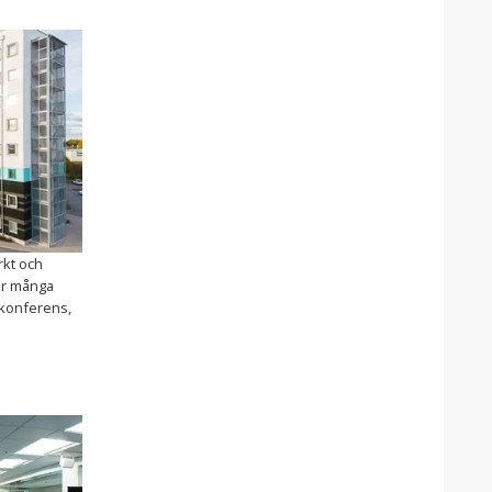
rkt och
ar många
 konferens,