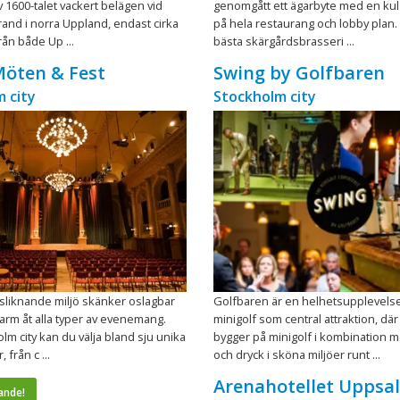
v 1600-talet vackert belägen vid
genomgått ett ägarbyte med en kul
rand i norra Uppland, endast cirka
på hela restaurang och lobby plan
rån både Up ...
bästa skärgårdsbrasseri ...
Möten & Fest
Swing by Golfbaren
 city
Stockholm city
sliknande miljö skänker oslagbar
Golfbaren är en helhetsupplevel
arm åt alla typer av evenemang.
minigolf som central attraktion, dä
olm city kan du välja bland sju unika
bygger på minigolf i kombination 
 från c ...
och dryck i sköna miljöer runt ...
Arenahotellet Uppsa
ande!