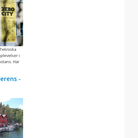
 Tekniska
plevelser i
nstans. Här
erens -