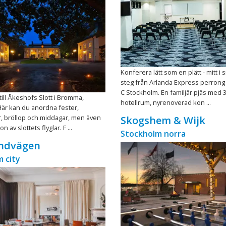
Konferera lätt som en plätt - mitt i
steg från Arlanda Express perrong 
C Stockholm. En familjär pjäs med 
ll Åkeshofs Slott i Bromma,
hotellrum, nyrenoverad kon ...
är kan du anordna fester,
, bröllop och middagar, men även
Skogshem & Wijk
n av slottets flyglar. F ...
Stockholm norra
andvägen
 city