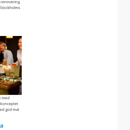
 renovering
. Stockholms
se med
r konceptet
med god mat
la