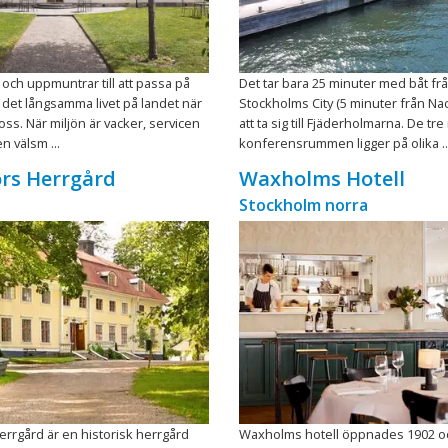
 och uppmuntrar till att passa på
Det tar bara 25 minuter med båt fr
v det långsamma livet på landet när
Stockholms City (5 minuter från Na
ss. När miljön är vacker, servicen
att ta sig till Fjäderholmarna. De tr
n välsm ...
konferensrummen ligger på olika ..
rs Herrgård
Waxholms Hotell
Stockholm norra
rrgård är en historisk herrgård
Waxholms hotell öppnades 1902 oc