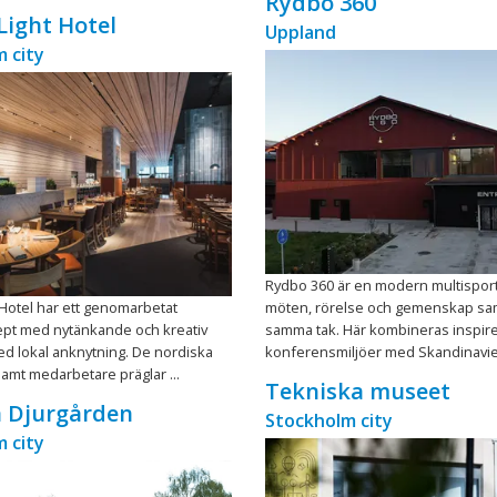
Rydbo 360
Light Hotel
Uppland
 city
Rydbo 360 är en modern multispor
 Hotel har ett genomarbetat
möten, rörelse och gemenskap sa
pt med nytänkande och kreativ
samma tak. Här kombineras inspir
ed lokal anknytning. De nordiska
konferensmiljöer med Skandinavien
mt medarbetare präglar ...
Tekniska museet
a Djurgården
Stockholm city
 city