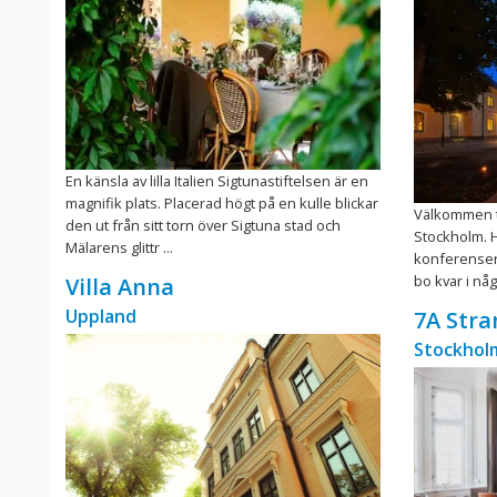
En känsla av lilla Italien Sigtunastiftelsen är en
magnifik plats. Placerad högt på en kulle blickar
Välkommen ti
den ut från sitt torn över Sigtuna stad och
Stockholm. H
Mälarens glittr ...
konferenser
bo kvar i någo
Villa Anna
Uppland
7A Str
Stockholm