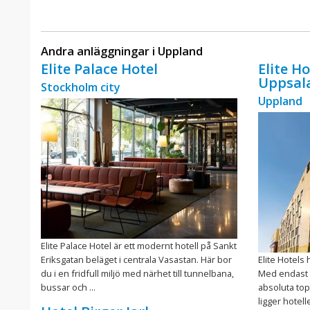
Andra anläggningar i Uppland
Elite Palace Hotel
Elite H
Uppsal
Stockholm city
Uppland
Elite Palace Hotel är ett modernt hotell på Sankt
Eriksgatan beläget i centrala Vasastan. Här bor
Elite Hotels 
du i en fridfull miljö med närhet till tunnelbana,
Med endast 
bussar och ...
absoluta topp
ligger hotellet