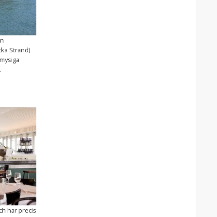
ån
cka Strand)
e mysiga
.
h har precis