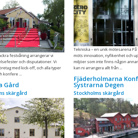
Tekniska – en unik mötesarena På
ackra festvåning arrangerar vi
möts innovation, nyfikenhet och up
elsefester och disputationer. Vi
miljöer som inte finns någon anna
företag med kick-off, och alla typer
kan ni arrangera allt från ...
h konfere ...
Fjäderholmarna Konf
a Gård
Systrarna Degen
ms skärgård
Stockholms skärgård