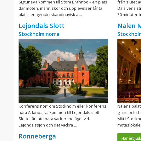
SigtunaVälkommen till Stora Brännbo – en plats
från slutet a
där möten, människor och upplevelser får ta
Dalälvens st
plats i en genuin skandinavisk a ...
30 minuter f
Lejondals Slott
Nalen 
Stockholm norra
Stockholm
Konferens norr om Stockholm eller konferens
Nalens palat
nära Arlanda, välkommen till Lejondals slott!
glans och ch
Slottet är inte bara vackert beläget vid
Mitt i Stockh
Lejondalssjön och det vackra ...
möteslokaler,
Rönneberga
Har erbjud