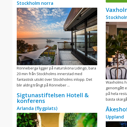
Stockholm norra
Vaxholm
Stockhol
Rönneberga ligger på natursköna Lidingö, bara
20 min från Stockholms innerstad med
fantastisk utsikt över Stockholms inlopp. Det
Waxholms ho
blir aldrig trångt på Rönneber ...
genomgått e
på hela rest
Sigtunastiftelsen Hotell &
bästa skärgå
konferens
Arlanda (flygplats)
Åkeshof
Uppland