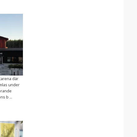
tarena där
mlas under
erande
s b ...